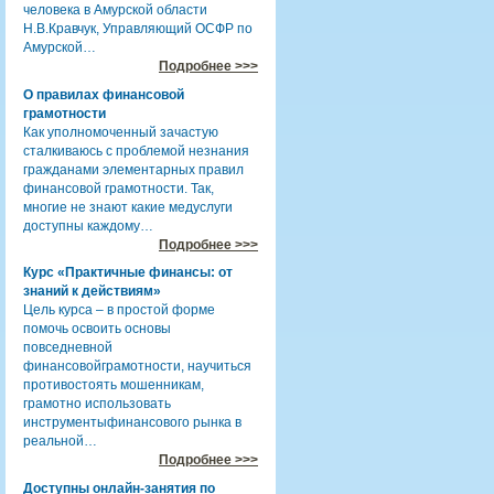
человека в Амурской области
Н.В.Кравчук, Управляющий ОСФР по
Амурской…
Подробнее >>>
О правилах финансовой
грамотности
Как уполномоченный зачастую
сталкиваюсь с проблемой незнания
гражданами элементарных правил
финансовой грамотности. Так,
многие не знают какие медуслуги
доступны каждому…
Подробнее >>>
Курс «Практичные финансы: от
знаний к действиям»
Цель курса – в простой форме
помочь освоить основы
повседневной
финансовойграмотности, научиться
противостоять мошенникам,
грамотно использовать
инструментыфинансового рынка в
реальной…
Подробнее >>>
Доступны онлайн-занятия по