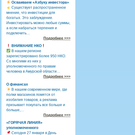
Осваиваем «Азбуку инвестора»
Существует распространенное
мнение, что инвестиции для
богатых. Это заблуждение.
Инвестировать можно любые суммы,
а если набраться терпения и
подключить…
Подробнее >>>
ВНИМАНИЕ НКО
В нашем регионе
зарегистрировано более 950 НКО.
Со многими из них у
уполномоченного по правам
человека в Амурской области…
Подробнее >>>
О финансах
В нашем современном мире, где
полки магазинов ломятся от
изобилия товаров, а реклама
призывает покупать все больше и
больше,…
Подробнее >>>
«ГОРЯЧАЯ ЛИНИЯ»
уполномоченного
Сегодня 27 января в День