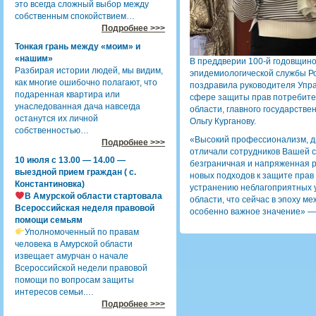
это всегда сложный выбор между
собственным спокойствием…
Подробнее >>>
Тонкая грань между «моим» и
«нашим»
В преддверии 100-й годовщино
Разбирая истории людей, мы видим,
эпидемиологической службы Ро
как многие ошибочно полагают, что
поздравила руководителя Упр
подаренная квартира или
сфере защиты прав потребител
унаследованная дача навсегда
области, главного государстве
останутся их личной
Ольгу Курганову.
собственностью…
«Высокий профессионализм, д
Подробнее >>>
отличали сотрудников Вашей 
10 июля с 13.00 — 14.00 —
безграничная и напряженная р
выездной прием граждан ( с.
новых подходов к защите прав
Константиновка)
устранению неблагоприятных 
В Амурской области стартовала
области, что сейчас в эпоху 
Всероссийская неделя правовой
особенно важное значение» — 
помощи семьям
Уполномоченный по правам
человека в Амурской области
извещает амурчан о начале
Всероссийской недели правовой
помощи по вопросам защиты
интересов семьи.…
Подробнее >>>