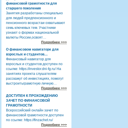
финансовой грамотности для
старшего поколения
Занятия разработаны специально
для людей предпенсионного и
пенсионного возрастаи охватывают
семь ключевых тем. Участники
узнают о формах национальной
валюты России,освоят…
Подробнее >>>
О финансовом навигаторе для
взрослых и студентов…
Финансовый навигатор для
взрослых и студентов доступен по
ссылке: https://investor.dni-fg.ru/ На
занятиях проекта слушателям
расскажут об инвестициях, помогут
выстроитьграмотную личную…
Подробнее >>>
ДОСТУПЕН К ПРОХОЖДЕНИЮ
ЗАЧЕТ ПО ФИНАНСОВОЙ
ГРАМОТНОСТИ
Всероссийский онлайн зачет по
финансовой грамотности доступен
по ссылке: https://finzachet.ru/
Подробнее >>>