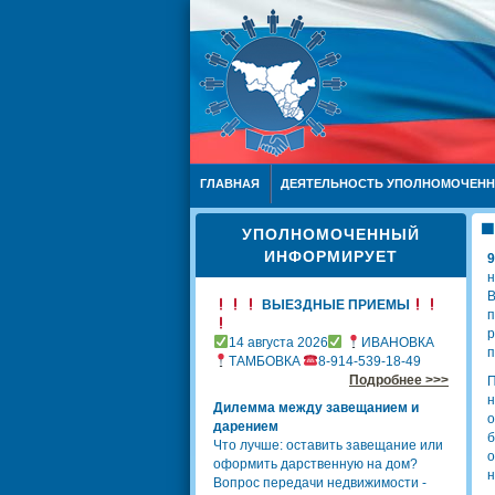
ГЛАВНАЯ
ДЕЯТЕЛЬНОСТЬ УПОЛНОМОЧЕН
УПОЛНОМОЧЕННЫЙ
ИНФОРМИРУЕТ
9
н
В
ВЫЕЗДНЫЕ ПРИЕМЫ
п
р
14 августа 2026
ИВАНОВКА
п
ТАМБОВКА
8-914-539-18-49
Подробнее >>>
П
н
Дилемма между завещанием и
о
дарением
б
Что лучше: оставить завещание или
о
оформить дарственную на дом?
н
Вопрос передачи недвижимости -