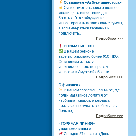
Осваиваем «Азбуку инвестора»
Существует распространенное
мнение, что инвестиции для
богатых. Это заблуждение.
Инвестировать можно любые суммы,
а если набраться терпения и
подключить…
Подробнее >>>
ВНИМАНИЕ НКО
В нашем регионе
зарегистрировано более 950 НКО.
Со многими из них у
уполномоченного по правам
человека в Амурской области…
Подробнее >>>
О финансах
В нашем современном мире, где
полки магазинов ломятся от
изобилия товаров, а реклама
призывает покупать все больше и
больше,…
Подробнее >>>
«ГОРЯЧАЯ ЛИНИЯ»
уполномоченного
Сегодня 27 января в День