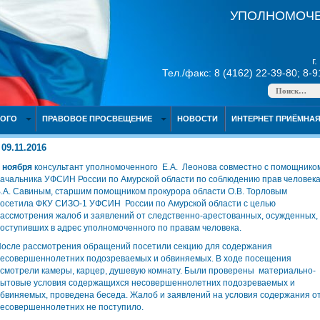
УПОЛНОМОЧЕ
г
Тел./факс: 8 (4162) 22-39-80; 8-
НОГО
ПРАВОВОЕ ПРОСВЕЩЕНИЕ
НОВОСТИ
ИНТЕРНЕТ ПРИЁМНА
09.11.2016
 ноября
консультант уполномоченного Е.А. Леонова совместно с помощнико
ачальника УФСИН России по Амурской области по соблюдению прав человек
.А. Савиным, старшим помощником прокурора области О.В. Торловым
осетила ФКУ СИЗО-1 УФСИН России по Амурской области с целью
ассмотрения жалоб и заявлений от следственно-арестованных, осужденных,
оступивших в адрес уполномоченного по правам человека.
осле рассмотрения обращений посетили секцию для содержания
есовершеннолетних подозреваемых и обвиняемых. В ходе посещения
смотрели камеры, карцер, душевую комнату. Были проверены материально-
ытовые условия содержащихся несовершеннолетних подозреваемых и
бвиняемых, проведена беседа. Жалоб и заявлений на условия содержания о
есовершеннолетних не поступило.