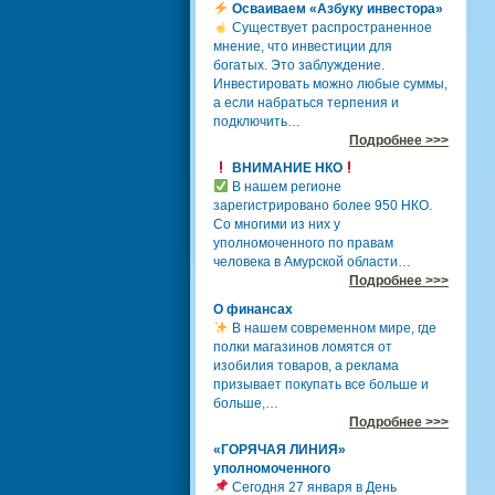
Осваиваем «Азбуку инвестора»
Существует распространенное
мнение, что инвестиции для
богатых. Это заблуждение.
Инвестировать можно любые суммы,
а если набраться терпения и
подключить…
Подробнее >>>
ВНИМАНИЕ НКО
В нашем регионе
зарегистрировано более 950 НКО.
Со многими из них у
уполномоченного по правам
человека в Амурской области…
Подробнее >>>
О финансах
В нашем современном мире, где
полки магазинов ломятся от
изобилия товаров, а реклама
призывает покупать все больше и
больше,…
Подробнее >>>
«ГОРЯЧАЯ ЛИНИЯ»
уполномоченного
Сегодня 27 января в День