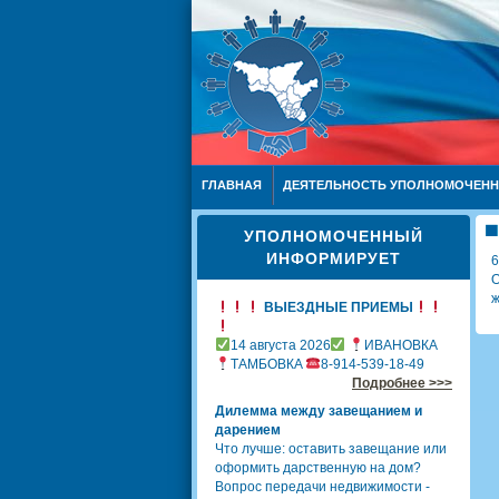
ГЛАВНАЯ
ДЕЯТЕЛЬНОСТЬ УПОЛНОМОЧЕН
УПОЛНОМОЧЕННЫЙ
ИНФОРМИРУЕТ
6
О
ж
ВЫЕЗДНЫЕ ПРИЕМЫ
14 августа 2026
ИВАНОВКА
ТАМБОВКА
8-914-539-18-49
Подробнее >>>
Дилемма между завещанием и
дарением
Что лучше: оставить завещание или
оформить дарственную на дом?
Вопрос передачи недвижимости -