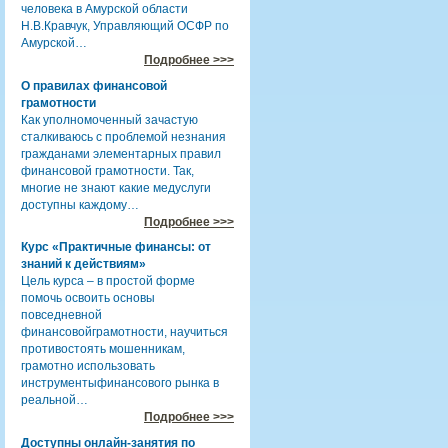
человека в Амурской области
Н.В.Кравчук, Управляющий ОСФР по
Амурской…
Подробнее >>>
О правилах финансовой
грамотности
Как уполномоченный зачастую
сталкиваюсь с проблемой незнания
гражданами элементарных правил
финансовой грамотности. Так,
многие не знают какие медуслуги
доступны каждому…
Подробнее >>>
Курс «Практичные финансы: от
знаний к действиям»
Цель курса – в простой форме
помочь освоить основы
повседневной
финансовойграмотности, научиться
противостоять мошенникам,
грамотно использовать
инструментыфинансового рынка в
реальной…
Подробнее >>>
Доступны онлайн-занятия по