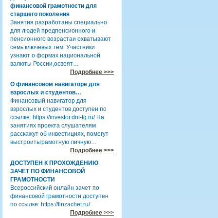
финансовой грамотности для
старшего поколения
Занятия разработаны специально
для людей предпенсионного и
пенсионного возрастаи охватывают
семь ключевых тем. Участники
узнают о формах национальной
валюты России,освоят…
Подробнее >>>
О финансовом навигаторе для
взрослых и студентов…
Финансовый навигатор для
взрослых и студентов доступен по
ссылке: https://investor.dni-fg.ru/ На
занятиях проекта слушателям
расскажут об инвестициях, помогут
выстроитьграмотную личную…
Подробнее >>>
ДОСТУПЕН К ПРОХОЖДЕНИЮ
ЗАЧЕТ ПО ФИНАНСОВОЙ
ГРАМОТНОСТИ
Всероссийский онлайн зачет по
финансовой грамотности доступен
по ссылке: https://finzachet.ru/
Подробнее >>>