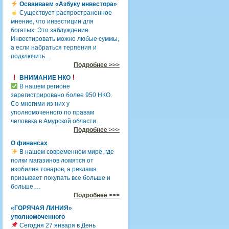
Осваиваем «Азбуку инвестора»
Существует распространенное
мнение, что инвестиции для
богатых. Это заблуждение.
Инвестировать можно любые суммы,
а если набраться терпения и
подключить…
Подробнее >>>
ВНИМАНИЕ НКО
В нашем регионе
зарегистрировано более 950 НКО.
Со многими из них у
уполномоченного по правам
человека в Амурской области…
Подробнее >>>
О финансах
В нашем современном мире, где
полки магазинов ломятся от
изобилия товаров, а реклама
призывает покупать все больше и
больше,…
Подробнее >>>
«ГОРЯЧАЯ ЛИНИЯ»
уполномоченного
Сегодня 27 января в День