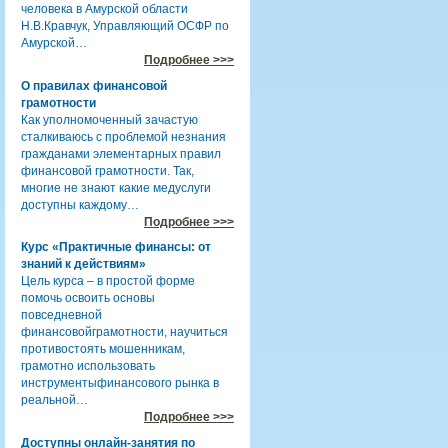
человека в Амурской области
Н.В.Кравчук, Управляющий ОСФР по
Амурской…
Подробнее >>>
О правилах финансовой
грамотности
Как уполномоченный зачастую
сталкиваюсь с проблемой незнания
гражданами элементарных правил
финансовой грамотности. Так,
многие не знают какие медуслуги
доступны каждому…
Подробнее >>>
Курс «Практичные финансы: от
знаний к действиям»
Цель курса – в простой форме
помочь освоить основы
повседневной
финансовойграмотности, научиться
противостоять мошенникам,
грамотно использовать
инструментыфинансового рынка в
реальной…
Подробнее >>>
Доступны онлайн-занятия по