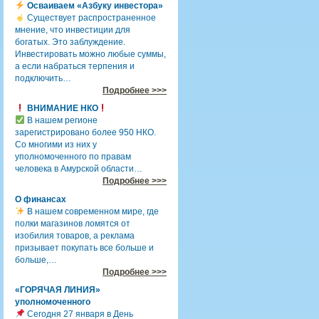
Осваиваем «Азбуку инвестора»
Существует распространенное
мнение, что инвестиции для
богатых. Это заблуждение.
Инвестировать можно любые суммы,
а если набраться терпения и
подключить…
Подробнее >>>
ВНИМАНИЕ НКО
В нашем регионе
зарегистрировано более 950 НКО.
Со многими из них у
уполномоченного по правам
человека в Амурской области…
Подробнее >>>
О финансах
В нашем современном мире, где
полки магазинов ломятся от
изобилия товаров, а реклама
призывает покупать все больше и
больше,…
Подробнее >>>
«ГОРЯЧАЯ ЛИНИЯ»
уполномоченного
Сегодня 27 января в День