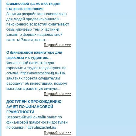
финансовой грамотности для
старшего поколения
Занятия разработаны специально
для людей предпенсионного и
пенсионного возрастаи охватывают
семь ключевых тем. Участники
узнают о формах национальной
валюты России,освоят…
Подробнее >>>
О финансовом навигаторе для
взрослых и студентов…
Финансовый навигатор для
взрослых и студентов доступен по
ссылке: https://investor.dni-fg.ru/ На
занятиях проекта слушателям
расскажут об инвестициях, помогут
выстроитьграмотную личную…
Подробнее >>>
ДОСТУПЕН К ПРОХОЖДЕНИЮ
ЗАЧЕТ ПО ФИНАНСОВОЙ
ГРАМОТНОСТИ
Всероссийский онлайн зачет по
финансовой грамотности доступен
по ссылке: https://finzachet.ru/
Подробнее >>>