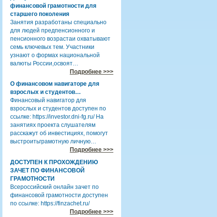
финансовой грамотности для
старшего поколения
Занятия разработаны специально
для людей предпенсионного и
пенсионного возрастаи охватывают
семь ключевых тем. Участники
узнают о формах национальной
валюты России,освоят…
Подробнее >>>
О финансовом навигаторе для
взрослых и студентов…
Финансовый навигатор для
взрослых и студентов доступен по
ссылке: https://investor.dni-fg.ru/ На
занятиях проекта слушателям
расскажут об инвестициях, помогут
выстроитьграмотную личную…
Подробнее >>>
ДОСТУПЕН К ПРОХОЖДЕНИЮ
ЗАЧЕТ ПО ФИНАНСОВОЙ
ГРАМОТНОСТИ
Всероссийский онлайн зачет по
финансовой грамотности доступен
по ссылке: https://finzachet.ru/
Подробнее >>>