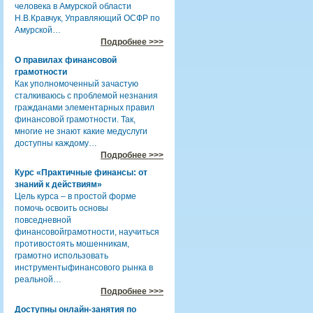
человека в Амурской области
Н.В.Кравчук, Управляющий ОСФР по
Амурской…
Подробнее >>>
О правилах финансовой
грамотности
Как уполномоченный зачастую
сталкиваюсь с проблемой незнания
гражданами элементарных правил
финансовой грамотности. Так,
многие не знают какие медуслуги
доступны каждому…
Подробнее >>>
Курс «Практичные финансы: от
знаний к действиям»
Цель курса – в простой форме
помочь освоить основы
повседневной
финансовойграмотности, научиться
противостоять мошенникам,
грамотно использовать
инструментыфинансового рынка в
реальной…
Подробнее >>>
Доступны онлайн-занятия по