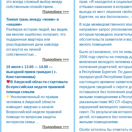
это всегда сложный выбор между
прав. «Я находился в социаль
собственным спокойствием…
отбывал наказание в исправит
Подробнее >>>
выхода из мест лишения своб
Бурятия, но все бесполезно»,
Тонкая грань между «моим» и
«нашим»
В ходе межведомственного вз
Разбирая истории людей, мы видим,
направлен запрос уполномочен
как многие ошибочно полагают, что
которым проведена значитель
подаренная квартира или
обстоятельств заявителя и во
унаследованная дача навсегда
жилого помещения.
останутся их личной
Было установлено, что по нев
собственностью…
2006 году сироты на очередь 
Подробнее >>>
включения молодого человека в
10 июля с 13.00 — 14.00 —
попечения родителей, котор
выездной прием граждан ( с.
в Республике Бурятия. По дан
Константиновка)
прокуратурой Республики Бурят
В Амурской области стартовала
настоящего времени заявител
Всероссийская неделя правовой
передаче сведений о сироте дл
помощи семьям
оставшихся без попечения ро
Уполномоченный по правам
жилыми помещениями в Республ
человека в Амурской области
указанным главе МО СП «Барг
извещает амурчан о начале
нарушений жилищного законод
Всероссийской недели правовой
сирот. По результатам которог
помощи по вопросам защиты
детей, оставшихся без попеч
интересов семьи.…
жилыми помещениями.
Подробнее >>>
Особо хотелось бы отметить 