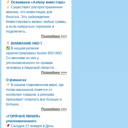
Осваиваем «Азбуку инвестора»
Существует распространенное
мнение, что инвестиции для
богатых. Это заблуждение.
Инвестировать можно любые суммы,
а если набраться терпения и
подключить…
Подробнее >>>
ВНИМАНИЕ НКО
В нашем регионе
зарегистрировано более 950 НКО.
Со многими из них у
уполномоченного по правам
человека в Амурской области…
Подробнее >>>
О финансах
В нашем современном мире, где
полки магазинов ломятся от
изобилия товаров, а реклама
призывает покупать все больше и
больше,…
Подробнее >>>
«ГОРЯЧАЯ ЛИНИЯ»
уполномоченного
Сегодня 27 января в День