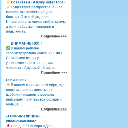
Осваиваем «Азбуку инвестора»
Существует распространенное
мнение, что инвестиции для
богатых. Это заблуждение.
Инвестировать можно любые суммы,
а если набраться терпения и
подключить…
Подробнее >>>
ВНИМАНИЕ НКО
В нашем регионе
зарегистрировано более 950 НКО.
Со многими из них у
уполномоченного по правам
человека в Амурской области…
Подробнее >>>
О финансах
В нашем современном мире, где
полки магазинов ломятся от
изобилия товаров, а реклама
призывает покупать все больше и
больше,…
Подробнее >>>
«ГОРЯЧАЯ ЛИНИЯ»
уполномоченного
Сегодня 27 января в День