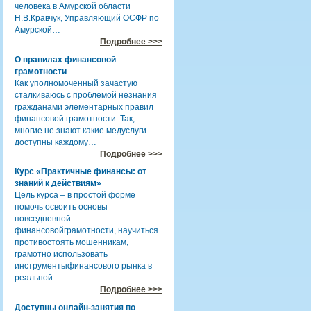
человека в Амурской области
Н.В.Кравчук, Управляющий ОСФР по
Амурской…
Подробнее >>>
О правилах финансовой
грамотности
Как уполномоченный зачастую
сталкиваюсь с проблемой незнания
гражданами элементарных правил
финансовой грамотности. Так,
многие не знают какие медуслуги
доступны каждому…
Подробнее >>>
Курс «Практичные финансы: от
знаний к действиям»
Цель курса – в простой форме
помочь освоить основы
повседневной
финансовойграмотности, научиться
противостоять мошенникам,
грамотно использовать
инструментыфинансового рынка в
реальной…
Подробнее >>>
Доступны онлайн-занятия по