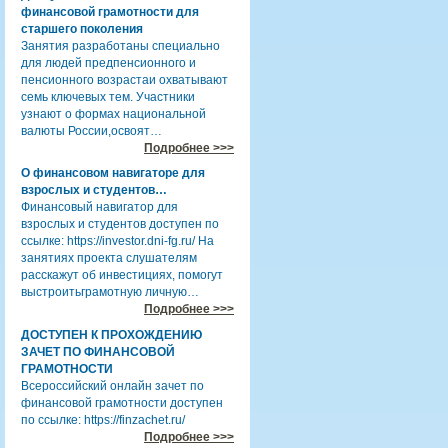
финансовой грамотности для
старшего поколения
Занятия разработаны специально
для людей предпенсионного и
пенсионного возрастаи охватывают
семь ключевых тем. Участники
узнают о формах национальной
валюты России,освоят…
Подробнее >>>
О финансовом навигаторе для
взрослых и студентов…
Финансовый навигатор для
взрослых и студентов доступен по
ссылке: https://investor.dni-fg.ru/ На
занятиях проекта слушателям
расскажут об инвестициях, помогут
выстроитьграмотную личную…
Подробнее >>>
ДОСТУПЕН К ПРОХОЖДЕНИЮ
ЗАЧЕТ ПО ФИНАНСОВОЙ
ГРАМОТНОСТИ
Всероссийский онлайн зачет по
финансовой грамотности доступен
по ссылке: https://finzachet.ru/
Подробнее >>>