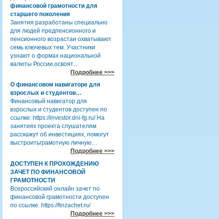
финансовой грамотности для
старшего поколения
Занятия разработаны специально
для людей предпенсионного и
пенсионного возрастаи охватывают
семь ключевых тем. Участники
узнают о формах национальной
валюты России,освоят…
Подробнее >>>
О финансовом навигаторе для
взрослых и студентов…
Финансовый навигатор для
взрослых и студентов доступен по
ссылке: https://investor.dni-fg.ru/ На
занятиях проекта слушателям
расскажут об инвестициях, помогут
выстроитьграмотную личную…
Подробнее >>>
ДОСТУПЕН К ПРОХОЖДЕНИЮ
ЗАЧЕТ ПО ФИНАНСОВОЙ
ГРАМОТНОСТИ
Всероссийский онлайн зачет по
финансовой грамотности доступен
по ссылке: https://finzachet.ru/
Подробнее >>>