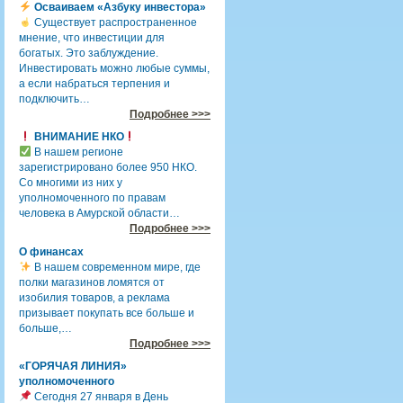
Осваиваем «Азбуку инвестора»
Существует распространенное
мнение, что инвестиции для
богатых. Это заблуждение.
Инвестировать можно любые суммы,
а если набраться терпения и
подключить…
Подробнее >>>
ВНИМАНИЕ НКО
В нашем регионе
зарегистрировано более 950 НКО.
Со многими из них у
уполномоченного по правам
человека в Амурской области…
Подробнее >>>
О финансах
В нашем современном мире, где
полки магазинов ломятся от
изобилия товаров, а реклама
призывает покупать все больше и
больше,…
Подробнее >>>
«ГОРЯЧАЯ ЛИНИЯ»
уполномоченного
Сегодня 27 января в День