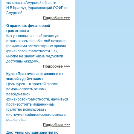
человека в Амурской области
Н.В.Кравчук, Управляющий ОСФР по
Амурской…
Подробнее >>>
О правилах финансовой
грамотности
Как уполномоченный зачастую
сталкиваюсь с проблемой незнания
гражданами элементарных правил
финансовой грамотности. Так,
многие не знают какие медуслуги
доступны каждому…
Подробнее >>>
Курс «Практичные финансы: от
знаний к действиям»
Цель курса – в простой форме
помочь освоить основы
повседневной
финансовойграмотности, научиться
противостоять мошенникам,
грамотно использовать
инструментыфинансового рынка в
реальной…
Подробнее >>>
Доступны онлайн-занятия по