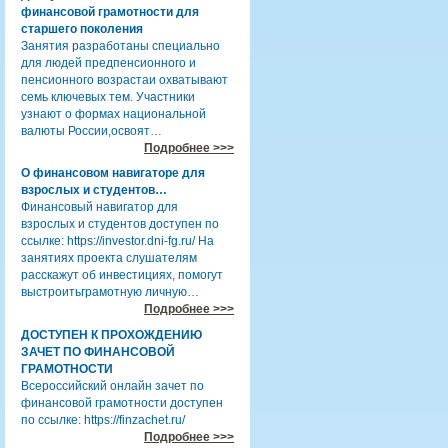
финансовой грамотности для
старшего поколения
Занятия разработаны специально
для людей предпенсионного и
пенсионного возрастаи охватывают
семь ключевых тем. Участники
узнают о формах национальной
валюты России,освоят…
Подробнее >>>
О финансовом навигаторе для
взрослых и студентов…
Финансовый навигатор для
взрослых и студентов доступен по
ссылке: https://investor.dni-fg.ru/ На
занятиях проекта слушателям
расскажут об инвестициях, помогут
выстроитьграмотную личную…
Подробнее >>>
ДОСТУПЕН К ПРОХОЖДЕНИЮ
ЗАЧЕТ ПО ФИНАНСОВОЙ
ГРАМОТНОСТИ
Всероссийский онлайн зачет по
финансовой грамотности доступен
по ссылке: https://finzachet.ru/
Подробнее >>>