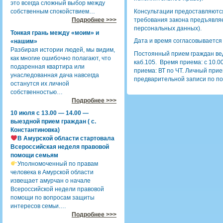
это всегда сложный выбор между
Консультации предоставляют
собственным спокойствием…
требования закона предъявля
Подробнее >>>
персональных данных).
Тонкая грань между «моим» и
Дата и время согласовывается 
«нашим»
Разбирая истории людей, мы видим,
Постоянный прием граждан веде
как многие ошибочно полагают, что
каб.105. Время приема: с 10.00
подаренная квартира или
приема: ВТ по ЧТ. Личный при
унаследованная дача навсегда
предварительной записи по пон
останутся их личной
собственностью…
Подробнее >>>
10 июля с 13.00 — 14.00 —
выездной прием граждан ( с.
Константиновка)
В Амурской области стартовала
Всероссийская неделя правовой
помощи семьям
Уполномоченный по правам
человека в Амурской области
извещает амурчан о начале
Всероссийской недели правовой
помощи по вопросам защиты
интересов семьи.…
Подробнее >>>