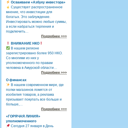
Осваиваем «Азбуку инвестора»
Существует распространенное
мнение, что инвестиции для
богатых. Это заблуждение.
Инвестировать можно любые суммы,
а если набраться терпения и
подключить…
Подробнее >>>
ВНИМАНИЕ НКО
В нашем регионе
зарегистрировано более 950 НКО.
Со многими из них у
уполномоченного по правам
человека в Амурской области…
Подробнее >>>
О финансах
В нашем современном мире, где
полки магазинов ломятся от
изобилия товаров, а реклама
призывает покупать все больше и
больше,…
Подробнее >>>
«ГОРЯЧАЯ ЛИНИЯ»
уполномоченного
Сегодня 27 января в День