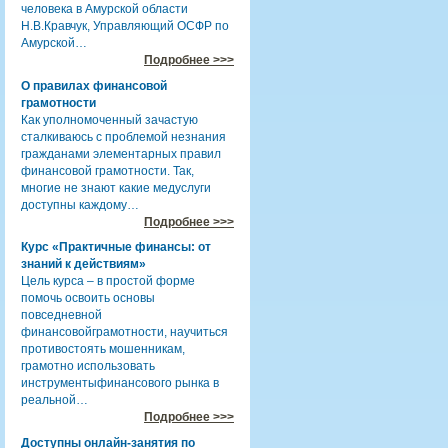
человека в Амурской области
Н.В.Кравчук, Управляющий ОСФР по
Амурской…
Подробнее >>>
О правилах финансовой
грамотности
Как уполномоченный зачастую
сталкиваюсь с проблемой незнания
гражданами элементарных правил
финансовой грамотности. Так,
многие не знают какие медуслуги
доступны каждому…
Подробнее >>>
Курс «Практичные финансы: от
знаний к действиям»
Цель курса – в простой форме
помочь освоить основы
повседневной
финансовойграмотности, научиться
противостоять мошенникам,
грамотно использовать
инструментыфинансового рынка в
реальной…
Подробнее >>>
Доступны онлайн-занятия по