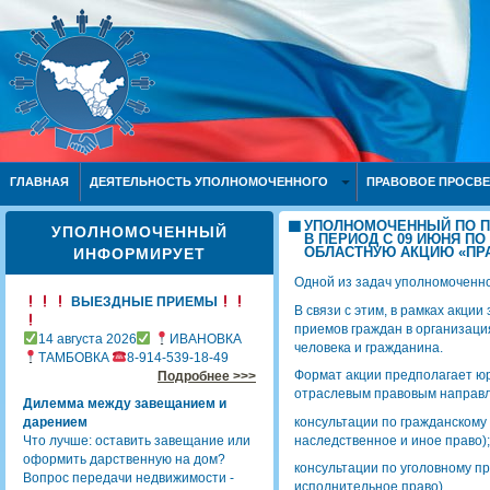
ГЛАВНАЯ
ДЕЯТЕЛЬНОСТЬ УПОЛНОМОЧЕННОГО
ПРАВОВОЕ ПРОСВ
УПОЛНОМОЧЕННЫЙ ПО П
УПОЛНОМОЧЕННЫЙ
В ПЕРИОД С 09 ИЮНЯ ПО
ОБЛАСТНУЮ АКЦИЮ «ПР
ИНФОРМИРУЕТ
Одной из задач уполномоченн
ВЫЕЗДНЫЕ ПРИЕМЫ
В связи с этим, в рамках акц
приемов граждан в организаци
14 августа 2026
ИВАНОВКА
человека и гражданина.
ТАМБОВКА
8-914-539-18-49
Формат акции предполагает ю
Подробнее >>>
отраслевым правовым направ
Дилемма между завещанием и
консультации по гражданскому
дарением
наследственное и иное право);
Что лучше: оставить завещание или
оформить дарственную на дом?
консультации по уголовному пр
Вопрос передачи недвижимости -
исполнительное право).