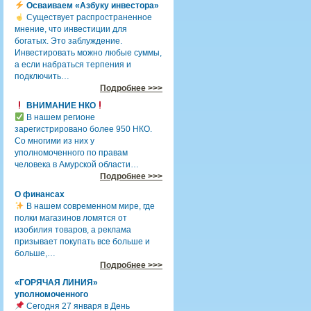
Осваиваем «Азбуку инвестора»
Существует распространенное
мнение, что инвестиции для
богатых. Это заблуждение.
Инвестировать можно любые суммы,
а если набраться терпения и
подключить…
Подробнее >>>
ВНИМАНИЕ НКО
В нашем регионе
зарегистрировано более 950 НКО.
Со многими из них у
уполномоченного по правам
человека в Амурской области…
Подробнее >>>
О финансах
В нашем современном мире, где
полки магазинов ломятся от
изобилия товаров, а реклама
призывает покупать все больше и
больше,…
Подробнее >>>
«ГОРЯЧАЯ ЛИНИЯ»
уполномоченного
Сегодня 27 января в День