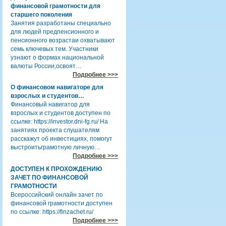
финансовой грамотности для
старшего поколения
Занятия разработаны специально
для людей предпенсионного и
пенсионного возрастаи охватывают
семь ключевых тем. Участники
узнают о формах национальной
валюты России,освоят…
Подробнее >>>
О финансовом навигаторе для
взрослых и студентов…
Финансовый навигатор для
взрослых и студентов доступен по
ссылке: https://investor.dni-fg.ru/ На
занятиях проекта слушателям
расскажут об инвестициях, помогут
выстроитьграмотную личную…
Подробнее >>>
ДОСТУПЕН К ПРОХОЖДЕНИЮ
ЗАЧЕТ ПО ФИНАНСОВОЙ
ГРАМОТНОСТИ
Всероссийский онлайн зачет по
финансовой грамотности доступен
по ссылке: https://finzachet.ru/
Подробнее >>>