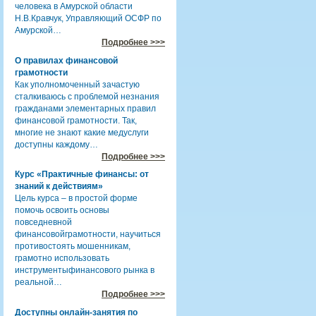
человека в Амурской области
Н.В.Кравчук, Управляющий ОСФР по
Амурской…
Подробнее >>>
О правилах финансовой
грамотности
Как уполномоченный зачастую
сталкиваюсь с проблемой незнания
гражданами элементарных правил
финансовой грамотности. Так,
многие не знают какие медуслуги
доступны каждому…
Подробнее >>>
Курс «Практичные финансы: от
знаний к действиям»
Цель курса – в простой форме
помочь освоить основы
повседневной
финансовойграмотности, научиться
противостоять мошенникам,
грамотно использовать
инструментыфинансового рынка в
реальной…
Подробнее >>>
Доступны онлайн-занятия по