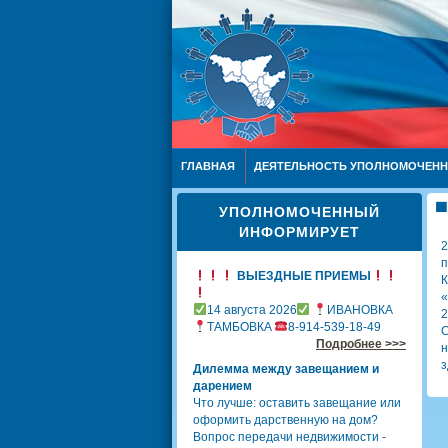
ГЛАВНАЯ
ДЕЯТЕЛЬНОСТЬ УПОЛНОМОЧЕН
УПОЛНОМОЧЕННЫЙ
ИНФОРМИРУЕТ
2
п
ВЫЕЗДНЫЕ ПРИЕМЫ
К
«
14 августа 2026
ИВАНОВКА
2
ТАМБОВКА
8-914-539-18-49
С
Подробнее >>>
н
з
Дилемма между завещанием и
дарением
Что лучше: оставить завещание или
оформить дарственную на дом?
Вопрос передачи недвижимости -