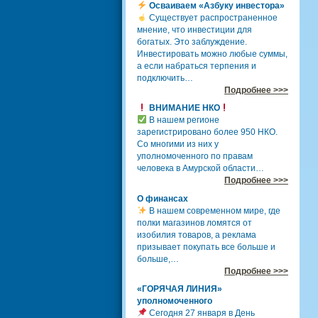
Осваиваем «Азбуку инвестора»
Существует распространенное
мнение, что инвестиции для
богатых. Это заблуждение.
Инвестировать можно любые суммы,
а если набраться терпения и
подключить…
Подробнее >>>
ВНИМАНИЕ НКО
В нашем регионе
зарегистрировано более 950 НКО.
Со многими из них у
уполномоченного по правам
человека в Амурской области…
Подробнее >>>
О финансах
В нашем современном мире, где
полки магазинов ломятся от
изобилия товаров, а реклама
призывает покупать все больше и
больше,…
Подробнее >>>
«ГОРЯЧАЯ ЛИНИЯ»
уполномоченного
Сегодня 27 января в День