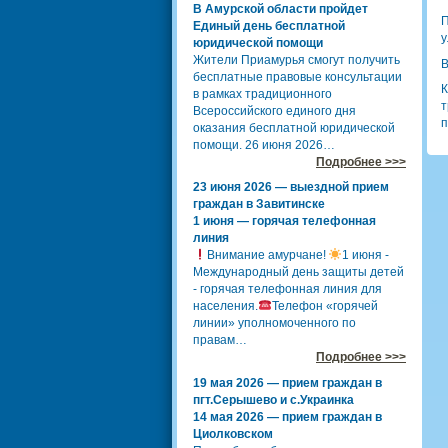
В Амурской области пройдет
П
Единый день бесплатной
у
юридической помощи
Жители Приамурья смогут получить
В
бесплатные правовые консультации
К
в рамках традиционного
т
Всероссийского единого дня
п
оказания бесплатной юридической
помощи. 26 июня 2026…
Подробнее >>>
23 июня 2026 — выездной прием
граждан в Завитинске
1 июня — горячая телефонная
линия
Внимание амурчане!
1 июня -
Международный день защиты детей
- горячая телефонная линия для
населения.
Телефон «горячей
линии» уполномоченного по
правам…
Подробнее >>>
19 мая 2026 — прием граждан в
пгт.Серышево и с.Украинка
14 мая 2026 — прием граждан в
Циолковском