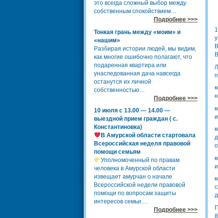
это всегда сложный выбор между
собственным спокойствием…
Подробнее >>>
1
Тонкая грань между «моим» и
у
«нашим»
В
Разбирая истории людей, мы видим,
В
как многие ошибочно полагают, что
подаренная квартира или
Л
унаследованная дача навсегда
п
останутся их личной
к
собственностью…
н
Подробнее >>>
к
10 июля с 13.00 — 14.00 —
и
выездной прием граждан ( с.
Константиновка)
к
В Амурской области стартовала
д
Всероссийская неделя правовой
о
помощи семьям
к
Уполномоченный по правам
и
человека в Амурской области
извещает амурчан о начале
к
Всероссийской недели правовой
с
помощи по вопросам защиты
д
интересов семьи.…
П
Подробнее >>>
8