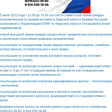
5 июля 2022 года с 12.00 до 14.00 состоится совместный прием граждан
полномоченным по правам человека в Амурской области Кравчук Натальей
асильевной и Управляющим ОПФР по Амурской области Гончаровой Еленой
ладимировной.
ичный выездной прием граждан предполагает юридическое консультировани
о различным отраслевым правовым направлениям:
онсультации по гражданскому праву (имущественное, договорное, семейное,
аследственное, потребительское и иное право);
онсультации по уголовному праву (уголовно-процессуальное, уголовно-
сполнительное право);
онсультации по вопросам получения новых пособий — одиноким родителям с
етьми от 8 до 17 лет и будущим мамам, вставшим на учет в медицинские
рганизации в ранние сроки беременности;
онсультации по вопросам получения единовременных выплат – пенсионерам
 школьникам;
онсультации по вопросам назначения и выплаты пенсии, распоряжения
редствами материнского капитала, взаимодействия со страхователями и
ругие.
редварительная запись на личный прием осуществляется по телефонам:
(4162)22-39-80, 8-914-539-18-49.