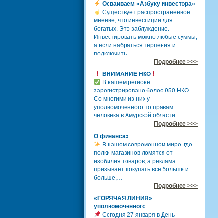
Осваиваем «Азбуку инвестора»
Существует распространенное
мнение, что инвестиции для
богатых. Это заблуждение.
Инвестировать можно любые суммы,
а если набраться терпения и
подключить…
Подробнее >>>
ВНИМАНИЕ НКО
В нашем регионе
зарегистрировано более 950 НКО.
Со многими из них у
уполномоченного по правам
человека в Амурской области…
Подробнее >>>
О финансах
В нашем современном мире, где
полки магазинов ломятся от
изобилия товаров, а реклама
призывает покупать все больше и
больше,…
Подробнее >>>
«ГОРЯЧАЯ ЛИНИЯ»
уполномоченного
Сегодня 27 января в День