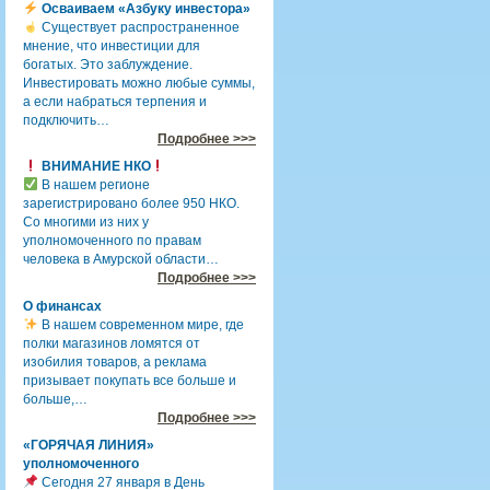
Осваиваем «Азбуку инвестора»
Существует распространенное
мнение, что инвестиции для
богатых. Это заблуждение.
Инвестировать можно любые суммы,
а если набраться терпения и
подключить…
Подробнее >>>
ВНИМАНИЕ НКО
В нашем регионе
зарегистрировано более 950 НКО.
Со многими из них у
уполномоченного по правам
человека в Амурской области…
Подробнее >>>
О финансах
В нашем современном мире, где
полки магазинов ломятся от
изобилия товаров, а реклама
призывает покупать все больше и
больше,…
Подробнее >>>
«ГОРЯЧАЯ ЛИНИЯ»
уполномоченного
Сегодня 27 января в День