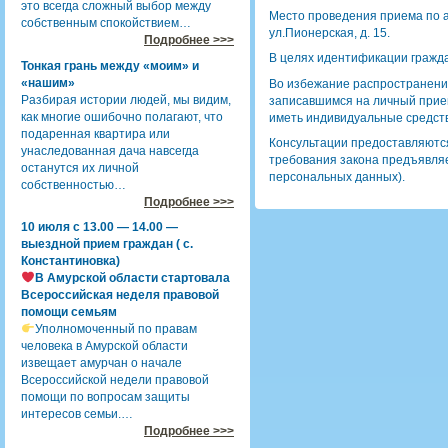
это всегда сложный выбор между
Место проведения приема по ад
собственным спокойствием…
ул.Пионерская, д. 15.
Подробнее >>>
В целях идентификации гражда
Тонкая грань между «моим» и
«нашим»
Во избежание распространени
Разбирая истории людей, мы видим,
записавшимся на личный прием
как многие ошибочно полагают, что
иметь индивидуальные средст
подаренная квартира или
Консультации предоставляют
унаследованная дача навсегда
требования закона предъявля
останутся их личной
персональных данных).
собственностью…
Подробнее >>>
10 июля с 13.00 — 14.00 —
выездной прием граждан ( с.
Константиновка)
В Амурской области стартовала
Всероссийская неделя правовой
помощи семьям
Уполномоченный по правам
человека в Амурской области
извещает амурчан о начале
Всероссийской недели правовой
помощи по вопросам защиты
интересов семьи.…
Подробнее >>>