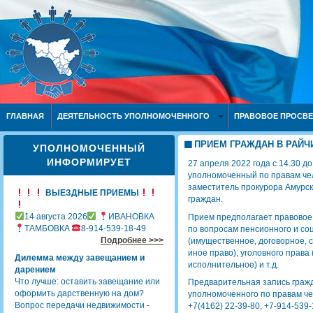
ГЛАВНАЯ
ДЕЯТЕЛЬНОСТЬ УПОЛНОМОЧЕННОГО
ПРАВОВОЕ ПРОСВ
ПРИЕМ ГРАЖДАН В РАЙЧ
УПОЛНОМОЧЕННЫЙ
ИНФОРМИРУЕТ
27 апреля 2022 года с 14.30 д
уполномоченный по правам чел
заместитель прокурора Амурск
ВЫЕЗДНЫЕ ПРИЕМЫ
граждан.
14 августа 2026
ИВАНОВКА
Прием предполагает правовое
ТАМБОВКА
8-914-539-18-49
по вопросам пенсионного и со
Подробнее >>>
(имущественное, договорное, 
иное право), уголовного права
Дилемма между завещанием и
исполнительное) и т.д.
дарением
Что лучше: оставить завещание или
Предварительная запись граж
оформить дарственную на дом?
уполномоченного по правам че
Вопрос передачи недвижимости -
+7(4162) 22-39-80, +7-914-539-