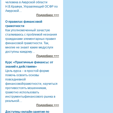
человека в Амурской области
Н.В.Кравчук, Управляющий ОСФР по
Амурской…
Подробнее >>>
О правилах финансовой
грамотности
Как уполномоченный зачастую
сталкиваюсь с проблемой незнания
гражданами элементарных правил
финансовой грамотности. Так,
многие не знают какие медуслуги
доступны каждому…
Подробнее >>>
Курс «Практичные финансы: от
знаний к действиям»
Цель курса – в простой форме
помочь освоить основы
повседневной
финансовойграмотности, научиться
противостоять мошенникам,
грамотно использовать
инструментыфинансового рынка в
реальной…
Подробнее >>>
Доступны онлайн-занятия по