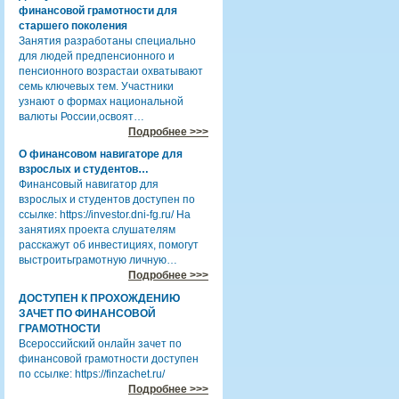
финансовой грамотности для
старшего поколения
Занятия разработаны специально
для людей предпенсионного и
пенсионного возрастаи охватывают
семь ключевых тем. Участники
узнают о формах национальной
валюты России,освоят…
Подробнее >>>
О финансовом навигаторе для
взрослых и студентов…
Финансовый навигатор для
взрослых и студентов доступен по
ссылке: https://investor.dni-fg.ru/ На
занятиях проекта слушателям
расскажут об инвестициях, помогут
выстроитьграмотную личную…
Подробнее >>>
ДОСТУПЕН К ПРОХОЖДЕНИЮ
ЗАЧЕТ ПО ФИНАНСОВОЙ
ГРАМОТНОСТИ
Всероссийский онлайн зачет по
финансовой грамотности доступен
по ссылке: https://finzachet.ru/
Подробнее >>>