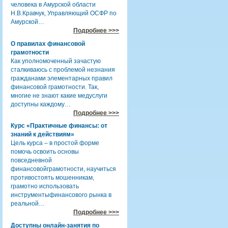
человека в Амурской области
Н.В.Кравчук, Управляющий ОСФР по
Амурской…
Подробнее >>>
О правилах финансовой
грамотности
Как уполномоченный зачастую
сталкиваюсь с проблемой незнания
гражданами элементарных правил
финансовой грамотности. Так,
многие не знают какие медуслуги
доступны каждому…
Подробнее >>>
Курс «Практичные финансы: от
знаний к действиям»
Цель курса – в простой форме
помочь освоить основы
повседневной
финансовойграмотности, научиться
противостоять мошенникам,
грамотно использовать
инструментыфинансового рынка в
реальной…
Подробнее >>>
Доступны онлайн-занятия по