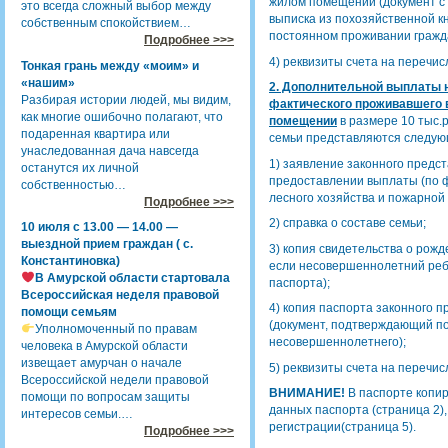
жилом помещении (документ с 
это всегда сложный выбор между
выписка из похозяйственной кн
собственным спокойствием…
постоянном проживании гражд
Подробнее >>>
4) реквизиты счета на перечи
Тонкая грань между «моим» и
«нашим»
2. Дополнительной выплаты 
Разбирая истории людей, мы видим,
фактического проживавшего 
как многие ошибочно полагают, что
помещении
в размере 10 тыс.
подаренная квартира или
семьи представляются следую
унаследованная дача навсегда
1) заявление законного предс
останутся их личной
предоставлении выплаты (по 
собственностью…
лесного хозяйства и пожарной
Подробнее >>>
2) справка о составе семьи;
10 июля с 13.00 — 14.00 —
выездной прием граждан ( с.
3) копия свидетельства о рож
Константиновка)
если несовершеннолетний ребе
В Амурской области стартовала
паспорта);
Всероссийская неделя правовой
4) копия паспорта законного 
помощи семьям
(документ, подтверждающий п
Уполномоченный по правам
несовершеннолетнего);
человека в Амурской области
извещает амурчан о начале
5) реквизиты счета на перечи
Всероссийской недели правовой
ВНИМАНИЕ!
В паспорте копи
помощи по вопросам защиты
данных паспорта (страница 2),
интересов семьи.…
регистрации(страница 5).
Подробнее >>>