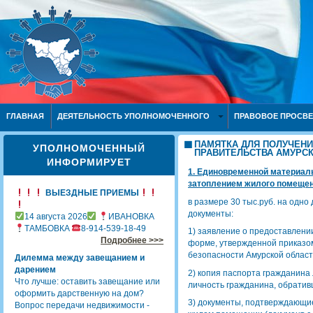
ГЛАВНАЯ
ДЕЯТЕЛЬНОСТЬ УПОЛНОМОЧЕННОГО
ПРАВОВОЕ ПРОСВ
ПАМЯТКА ДЛЯ ПОЛУЧЕНИ
УПОЛНОМОЧЕННЫЙ
ПРАВИТЕЛЬСТВА АМУРС
ИНФОРМИРУЕТ
1. Единовременной материаль
затоплением жилого помещен
ВЫЕЗДНЫЕ ПРИЕМЫ
в размере 30 тыс.руб. на одн
документы:
14 августа 2026
ИВАНОВКА
ТАМБОВКА
8-914-539-18-49
1) заявление о предоставлен
Подробнее >>>
форме, утвержденной приказом
безопасности Амурской област
Дилемма между завещанием и
дарением
2) копия паспорта гражданина
Что лучше: оставить завещание или
личность гражданина, обративш
оформить дарственную на дом?
3) документы, подтверждающи
Вопрос передачи недвижимости -