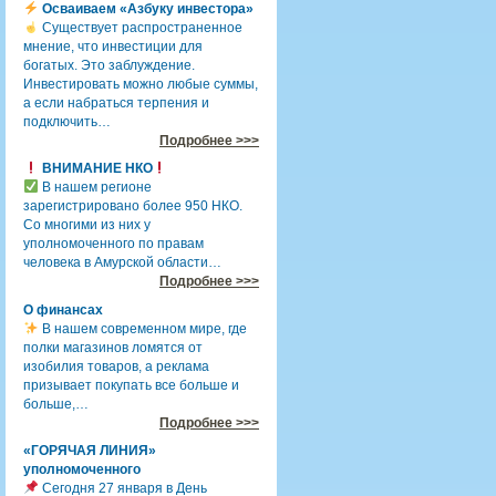
Осваиваем «Азбуку инвестора»
Существует распространенное
мнение, что инвестиции для
богатых. Это заблуждение.
Инвестировать можно любые суммы,
а если набраться терпения и
подключить…
Подробнее >>>
ВНИМАНИЕ НКО
В нашем регионе
зарегистрировано более 950 НКО.
Со многими из них у
уполномоченного по правам
человека в Амурской области…
Подробнее >>>
О финансах
В нашем современном мире, где
полки магазинов ломятся от
изобилия товаров, а реклама
призывает покупать все больше и
больше,…
Подробнее >>>
«ГОРЯЧАЯ ЛИНИЯ»
уполномоченного
Сегодня 27 января в День