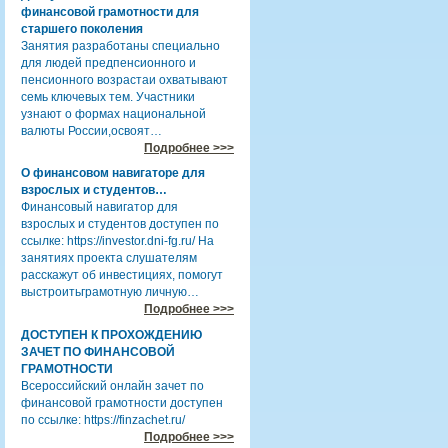
финансовой грамотности для
старшего поколения
Занятия разработаны специально
для людей предпенсионного и
пенсионного возрастаи охватывают
семь ключевых тем. Участники
узнают о формах национальной
валюты России,освоят…
Подробнее >>>
О финансовом навигаторе для
взрослых и студентов…
Финансовый навигатор для
взрослых и студентов доступен по
ссылке: https://investor.dni-fg.ru/ На
занятиях проекта слушателям
расскажут об инвестициях, помогут
выстроитьграмотную личную…
Подробнее >>>
ДОСТУПЕН К ПРОХОЖДЕНИЮ
ЗАЧЕТ ПО ФИНАНСОВОЙ
ГРАМОТНОСТИ
Всероссийский онлайн зачет по
финансовой грамотности доступен
по ссылке: https://finzachet.ru/
Подробнее >>>