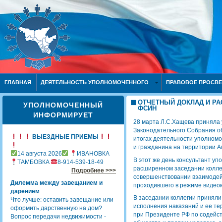
ГЛАВНАЯ
ДЕЯТЕЛЬНОСТЬ УПОЛНОМОЧЕННОГО
ПРАВОВОЕ ПРОСВ
ОТЧЕТНЫЙ ДОКЛАД И Р
УПОЛНОМОЧЕННЫЙ
ФСИН
ИНФОРМИРУЕТ
28 марта Л.С.Хащева приняла 
Законодательного Собрания об
ВЫЕЗДНЫЕ ПРИЕМЫ
итогах деятельности уполномо
и гражданина на территории Ам
14 августа 2026
ИВАНОВКА
В этот же день консультант уп
ТАМБОВКА
8-914-539-18-49
расширенном заседании колле
Подробнее >>>
совершенствовании взаимодейс
Дилемма между завещанием и
проходившего в режиме видео
дарением
В заседании коллегии приняли
Что лучше: оставить завещание или
исполнения наказаний и ее те
оформить дарственную на дом?
при Президенте РФ по содейст
Вопрос передачи недвижимости -