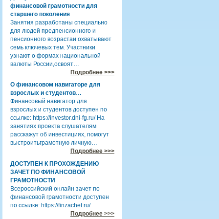
финансовой грамотности для
старшего поколения
Занятия разработаны специально
для людей предпенсионного и
пенсионного возрастаи охватывают
семь ключевых тем. Участники
узнают о формах национальной
валюты России,освоят…
Подробнее >>>
О финансовом навигаторе для
взрослых и студентов…
Финансовый навигатор для
взрослых и студентов доступен по
ссылке: https://investor.dni-fg.ru/ На
занятиях проекта слушателям
расскажут об инвестициях, помогут
выстроитьграмотную личную…
Подробнее >>>
ДОСТУПЕН К ПРОХОЖДЕНИЮ
ЗАЧЕТ ПО ФИНАНСОВОЙ
ГРАМОТНОСТИ
Всероссийский онлайн зачет по
финансовой грамотности доступен
по ссылке: https://finzachet.ru/
Подробнее >>>