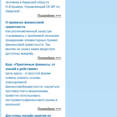
человека в Амурской области
Н.В.Кравчук, Управляющий ОСФР по
Амурской…
Подробнее >>>
О правилах финансовой
грамотности
Как уполномоченный зачастую
сталкиваюсь с проблемой незнания
гражданами элементарных правил
финансовой грамотности. Так,
многие не знают какие медуслуги
доступны каждому…
Подробнее >>>
Курс «Практичные финансы: от
знаний к действиям»
Цель курса – в простой форме
помочь освоить основы
повседневной
финансовойграмотности, научиться
противостоять мошенникам,
грамотно использовать
инструментыфинансового рынка в
реальной…
Подробнее >>>
Доступны онлайн-занятия по