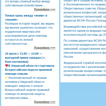
общества и правам человека, 
это всегда сложный выбор между
и Уполномоченного по правам 
собственным спокойствием…
Общественных советов, Общес
Подробнее >>>
религиозных конфессий, непр
Тонкая грань между «моим» и
общественных организаций, с
«нашим»
директор ФСИН России Геннад
Разбирая истории людей, мы видим,
Взаимодействие российской п
как многие ошибочно полагают, что
является одним из ведущих на
подаренная квартира или
исполнительной системы до 20
унаследованная дача навсегда
останутся их личной
По словам директора ФСИН Ро
собственностью…
институтов гражданского обще
Подробнее >>>
наказаний, осуществление кон
обеспечению прозрачности фу
10 июля с 13.00 — 14.00 —
России.
выездной прием граждан ( с.
Константиновка)
Федеральной службой исполне
В Амурской области стартовала
сотрудничество с различными 
Всероссийская неделя правовой
религиозными конфессиями, 
помощи семьям
общественными организациями
Уполномоченный по правам
человека в Амурской области
извещает амурчан о начале
Всероссийской недели правовой
помощи по вопросам защиты
интересов семьи.…
Подробнее >>>