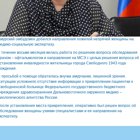
мурский омбудсмен добился направления пожилой незрячей женщины на
едико-социальную экспертизу.
 течение восьми месяцев велась работа по решению вопроса обследования
рачом – офтальмологом и направления на МСЭ с целью решения вопроса об
становлении инвалидности жительницы города Свободного 1943 года
ождения.
 просьбой о помощи обратилась внучка амурчанки, лишенной зрения.
итуацию усложнило отсутствие информации о прикреплении пациентки к
вободненской больнице Федерального государственного бюджетного
чреждения здравоохранения Дальневосточного окружного медико –
иологического агентства России.
осле установления места прикрепления, оперативно был решен вопрос об
бследовании женщины узкими специалистами и ее направлении на
кспертизу.