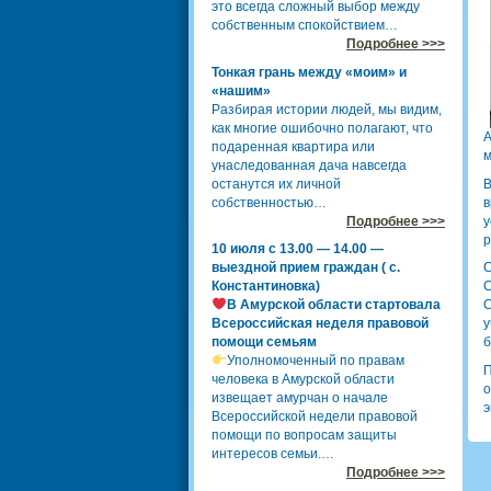
это всегда сложный выбор между
собственным спокойствием…
Подробнее >>>
Тонкая грань между «моим» и
«нашим»
Разбирая истории людей, мы видим,
как многие ошибочно полагают, что
А
подаренная квартира или
м
унаследованная дача навсегда
останутся их личной
В
собственностью…
в
Подробнее >>>
у
р
10 июля с 13.00 — 14.00 —
выездной прием граждан ( с.
С
Константиновка)
С
В Амурской области стартовала
С
Всероссийская неделя правовой
у
помощи семьям
б
Уполномоченный по правам
П
человека в Амурской области
о
извещает амурчан о начале
э
Всероссийской недели правовой
помощи по вопросам защиты
интересов семьи.…
Подробнее >>>