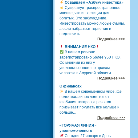
Осваиваем «Азбуку инвестора»
Существует распространенное
мнение, что инвестиции для
богатых. Это заблуждение.
Инвестировать можно любые суммы,
а если набраться терпения и
подключить…
Подробнее >>>
ВНИМАНИЕ НКО
В нашем регионе
зарегистрировано более 950 НКО.
Со многими из них у
уполномоченного по правам
человека в Амурской области…
Подробнее >>>
О финансах
В нашем современном мире, где
полки магазинов ломятся от
изобилия товаров, а реклама
призывает покупать все больше и
больше,…
Подробнее >>>
«ГОРЯЧАЯ ЛИНИЯ»
уполномоченного
Сегодня 27 января в День