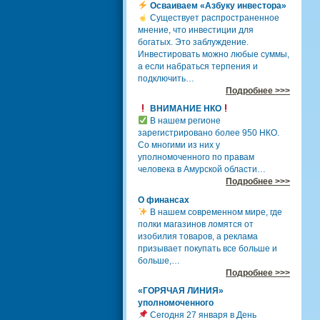
Осваиваем «Азбуку инвестора»
Существует распространенное
мнение, что инвестиции для
богатых. Это заблуждение.
Инвестировать можно любые суммы,
а если набраться терпения и
подключить…
Подробнее >>>
ВНИМАНИЕ НКО
В нашем регионе
зарегистрировано более 950 НКО.
Со многими из них у
уполномоченного по правам
человека в Амурской области…
Подробнее >>>
О финансах
В нашем современном мире, где
полки магазинов ломятся от
изобилия товаров, а реклама
призывает покупать все больше и
больше,…
Подробнее >>>
«ГОРЯЧАЯ ЛИНИЯ»
уполномоченного
Сегодня 27 января в День