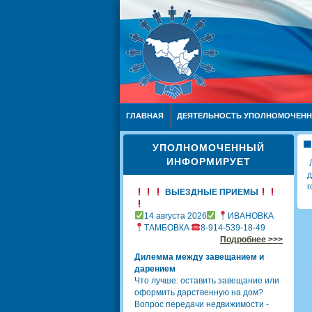
ГЛАВНАЯ
ДЕЯТЕЛЬНОСТЬ УПОЛНОМОЧЕН
УПОЛНОМОЧЕННЫЙ
ИНФОРМИРУЕТ
д
г
ВЫЕЗДНЫЕ ПРИЕМЫ
14 августа 2026
ИВАНОВКА
ТАМБОВКА
8-914-539-18-49
Подробнее >>>
Дилемма между завещанием и
дарением
Что лучше: оставить завещание или
оформить дарственную на дом?
Вопрос передачи недвижимости -