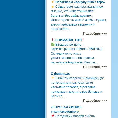
Осваиваем «Азбуку инвестора»
Существует распространенное
мнение, что инвестиции для
богатых. Это заблуждение.
Инвестировать можно любые суммы,
а если набраться терпения и
подключить…
Подробнее >>>
ВНИМАНИЕ НКО
В нашем регионе
зарегистрировано более 950 НКО.
Со многими из них у
уполномоченного по правам
человека в Амурской области…
Подробнее >>>
О финансах
В нашем современном мире, где
полки магазинов ломятся от
изобилия товаров, а реклама
призывает покупать все больше и
больше,…
Подробнее >>>
«ГОРЯЧАЯ ЛИНИЯ»
уполномоченного
Сегодня 27 января в День