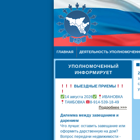
ГЛАВНАЯ
ДЕЯТЕЛЬНОСТЬ УПОЛНОМОЧЕН
УПОЛНОМОЧЕННЫЙ
ИНФОРМИРУЕТ
2
з
с
ВЫЕЗДНЫЕ ПРИЕМЫ
у
14 августа 2026
ИВАНОВКА
ТАМБОВКА
8-914-539-18-49
Подробнее >>>
Дилемма между завещанием и
дарением
Что лучше: оставить завещание или
оформить дарственную на дом?
Вопрос передачи недвижимости -