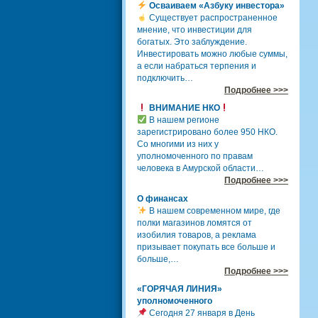
Осваиваем «Азбуку инвестора»
Существует распространенное
мнение, что инвестиции для
богатых. Это заблуждение.
Инвестировать можно любые суммы,
а если набраться терпения и
подключить…
Подробнее >>>
ВНИМАНИЕ НКО
В нашем регионе
зарегистрировано более 950 НКО.
Со многими из них у
уполномоченного по правам
человека в Амурской области…
Подробнее >>>
О финансах
В нашем современном мире, где
полки магазинов ломятся от
изобилия товаров, а реклама
призывает покупать все больше и
больше,…
Подробнее >>>
«ГОРЯЧАЯ ЛИНИЯ»
уполномоченного
Сегодня 27 января в День