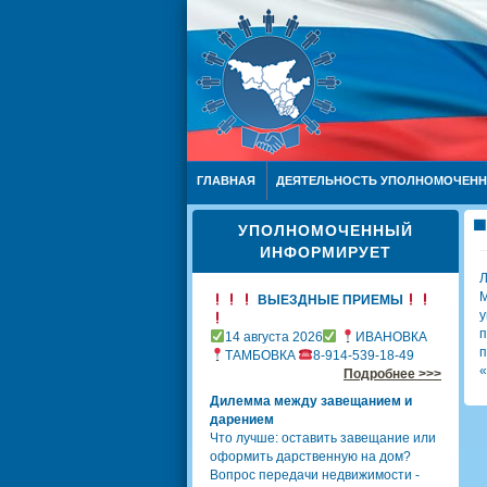
ГЛАВНАЯ
ДЕЯТЕЛЬНОСТЬ УПОЛНОМОЧЕН
УПОЛНОМОЧЕННЫЙ
ИНФОРМИРУЕТ
Л
М
ВЫЕЗДНЫЕ ПРИЕМЫ
у
п
14 августа 2026
ИВАНОВКА
п
ТАМБОВКА
8-914-539-18-49
«
Подробнее >>>
Дилемма между завещанием и
дарением
Что лучше: оставить завещание или
оформить дарственную на дом?
Вопрос передачи недвижимости -