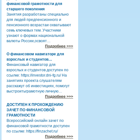
финансовой грамотности для
старшего поколения
Занятия разработаны специально
для людей предпенсионного и
пенсионного возрастаи охватывают
семь ключевых тем. Участники
узнают о формах национальной
валюты России,освоят…
Подробнее >>>
О финансовом навигаторе для
взрослых и студентов…
Финансовый навигатор для
взрослых и студентов доступен по
ссылке: https://investor.dni-fg.ru/ На
занятиях проекта слушателям
расскажут об инвестициях, помогут
выстроитьграмотную личную…
Подробнее >>>
ДОСТУПЕН К ПРОХОЖДЕНИЮ
ЗАЧЕТ ПО ФИНАНСОВОЙ
ГРАМОТНОСТИ
Всероссийский онлайн зачет по
финансовой грамотности доступен
по ссылке: https://finzachet.ru/
Подробнее >>>