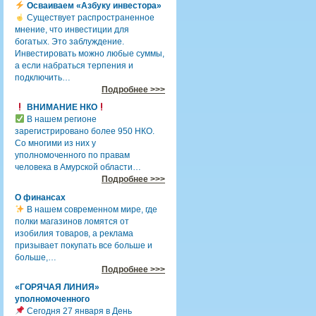
Осваиваем «Азбуку инвестора»
Существует распространенное
мнение, что инвестиции для
богатых. Это заблуждение.
Инвестировать можно любые суммы,
а если набраться терпения и
подключить…
Подробнее >>>
ВНИМАНИЕ НКО
В нашем регионе
зарегистрировано более 950 НКО.
Со многими из них у
уполномоченного по правам
человека в Амурской области…
Подробнее >>>
О финансах
В нашем современном мире, где
полки магазинов ломятся от
изобилия товаров, а реклама
призывает покупать все больше и
больше,…
Подробнее >>>
«ГОРЯЧАЯ ЛИНИЯ»
уполномоченного
Сегодня 27 января в День