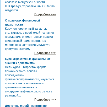
человека в Амурской области
Н.В.Кравчук, Управляющий ОСФР по
Амурской…
Подробнее >>>
О правилах финансовой
грамотности
Как уполномоченный зачастую
сталкиваюсь с проблемой незнания
гражданами элементарных правил
финансовой грамотности. Так,
многие не знают какие медуслуги
доступны каждому…
Подробнее >>>
Курс «Практичные финансы: от
знаний к действиям»
Цель курса – в простой форме
помочь освоить основы
повседневной
финансовойграмотности, научиться
противостоять мошенникам,
грамотно использовать
инструментыфинансового рынка в
реальной…
Подробнее >>>
Доступны онлайн-занятия по