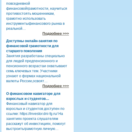
повседневной
финансовойграмотности, научиться
противостоять мошенникам,
грамотно использовать
инструментыфинансового рынка в
реальной…
Подробнее >>>
Доступны онлайн-занятия по
финансовой грамотности для
старшего поколения
Занятия разработаны специально
для людей предпенсионного и
пенсионного возрастаи охватывают
семь ключевых тем. Участники
узнают о формах национальной
валюты России,освоят…
Подробнее >>>
О финансовом навигаторе для
взрослых и студентов…
Финансовый навигатор для
взрослых и студентов доступен по
ссылке: https://investor.dni-fg.ru/ На
занятиях проекта слушателям
расскажут об инвестициях, помогут
выстроитьграмотную личную…