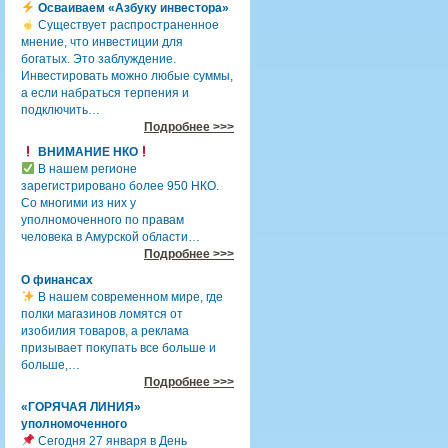
Осваиваем «Азбуку инвестора»
Существует распространенное
мнение, что инвестиции для
богатых. Это заблуждение.
Инвестировать можно любые суммы,
а если набраться терпения и
подключить…
Подробнее >>>
ВНИМАНИЕ НКО
В нашем регионе
зарегистрировано более 950 НКО.
Со многими из них у
уполномоченного по правам
человека в Амурской области…
Подробнее >>>
О финансах
В нашем современном мире, где
полки магазинов ломятся от
изобилия товаров, а реклама
призывает покупать все больше и
больше,…
Подробнее >>>
«ГОРЯЧАЯ ЛИНИЯ»
уполномоченного
Сегодня 27 января в День