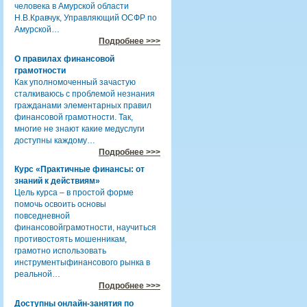
человека в Амурской области
Н.В.Кравчук, Управляющий ОСФР по
Амурской…
Подробнее >>>
О правилах финансовой
грамотности
Как уполномоченный зачастую
сталкиваюсь с проблемой незнания
гражданами элементарных правил
финансовой грамотности. Так,
многие не знают какие медуслуги
доступны каждому…
Подробнее >>>
Курс «Практичные финансы: от
знаний к действиям»
Цель курса – в простой форме
помочь освоить основы
повседневной
финансовойграмотности, научиться
противостоять мошенникам,
грамотно использовать
инструментыфинансового рынка в
реальной…
Подробнее >>>
Доступны онлайн-занятия по