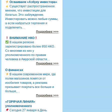
Осваиваем «Азбуку инвестора»
Существует распространенное
мнение, что инвестиции для
богатых. Это заблуждение.
Инвестировать можно любые суммы,
а если набраться терпения и
подключить…
Подробнее >>>
ВНИМАНИЕ НКО
В нашем регионе
зарегистрировано более 950 НКО.
Со многими из них у
уполномоченного по правам
человека в Амурской области…
Подробнее >>>
О финансах
В нашем современном мире, где
полки магазинов ломятся от
изобилия товаров, а реклама
призывает покупать все больше и
больше,…
Подробнее >>>
«ГОРЯЧАЯ ЛИНИЯ»
уполномоченного
Сегодня 27 января в День