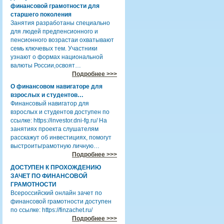
финансовой грамотности для
старшего поколения
Занятия разработаны специально
для людей предпенсионного и
пенсионного возрастаи охватывают
семь ключевых тем. Участники
узнают о формах национальной
валюты России,освоят…
Подробнее >>>
О финансовом навигаторе для
взрослых и студентов…
Финансовый навигатор для
взрослых и студентов доступен по
ссылке: https://investor.dni-fg.ru/ На
занятиях проекта слушателям
расскажут об инвестициях, помогут
выстроитьграмотную личную…
Подробнее >>>
ДОСТУПЕН К ПРОХОЖДЕНИЮ
ЗАЧЕТ ПО ФИНАНСОВОЙ
ГРАМОТНОСТИ
Всероссийский онлайн зачет по
финансовой грамотности доступен
по ссылке: https://finzachet.ru/
Подробнее >>>