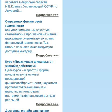
человека в Амурской области
Н.В.Кравчук, Управляющий ОСФР по
Амурской…
Подробнее >>>
О правилах финансовой
грамотности
Как уполномоченный зачастую
сталкиваюсь с проблемой незнания
гражданами элементарных правил
финансовой грамотности. Так,
многие не знают какие медуслуги
доступны каждому…
Подробнее >>>
Курс «Практичные финансы: от
знаний к действиям»
Цель курса – в простой форме
помочь освоить основы
повседневной
финансовойграмотности, научиться
противостоять мошенникам,
грамотно использовать
инструментыфинансового рынка в
реальной…
Подробнее >>>
Доступны онлайн-занятия по