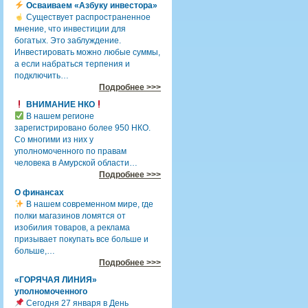
Осваиваем «Азбуку инвестора»
Существует распространенное
мнение, что инвестиции для
богатых. Это заблуждение.
Инвестировать можно любые суммы,
а если набраться терпения и
подключить…
Подробнее >>>
ВНИМАНИЕ НКО
В нашем регионе
зарегистрировано более 950 НКО.
Со многими из них у
уполномоченного по правам
человека в Амурской области…
Подробнее >>>
О финансах
В нашем современном мире, где
полки магазинов ломятся от
изобилия товаров, а реклама
призывает покупать все больше и
больше,…
Подробнее >>>
«ГОРЯЧАЯ ЛИНИЯ»
уполномоченного
Сегодня 27 января в День