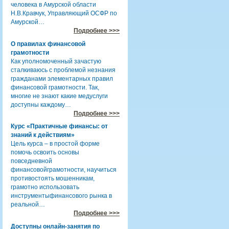
человека в Амурской области
Н.В.Кравчук, Управляющий ОСФР по
Амурской…
Подробнее >>>
О правилах финансовой
грамотности
Как уполномоченный зачастую
сталкиваюсь с проблемой незнания
гражданами элементарных правил
финансовой грамотности. Так,
многие не знают какие медуслуги
доступны каждому…
Подробнее >>>
Курс «Практичные финансы: от
знаний к действиям»
Цель курса – в простой форме
помочь освоить основы
повседневной
финансовойграмотности, научиться
противостоять мошенникам,
грамотно использовать
инструментыфинансового рынка в
реальной…
Подробнее >>>
Доступны онлайн-занятия по