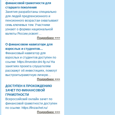
финансовой грамотности для
старшего поколения
Занятия разработаны специально
для людей предпенсионного и
пенсионного возрастаи охватывают
семь ключевых тем. Участники
узнают о формах национальной
валюты России,освоят…
Подробнее >>>
О финансовом навигаторе для
взрослых и студентов…
Финансовый навигатор для
взрослых и студентов доступен по
ссылке: https://investor.dni-fg.ru/ На
занятиях проекта слушателям
расскажут об инвестициях, помогут
выстроитьграмотную личную…
Подробнее >>>
ДОСТУПЕН К ПРОХОЖДЕНИЮ
ЗАЧЕТ ПО ФИНАНСОВОЙ
ГРАМОТНОСТИ
Всероссийский онлайн зачет по
финансовой грамотности доступен
по ссылке: https://finzachet.ru/
Подробнее >>>