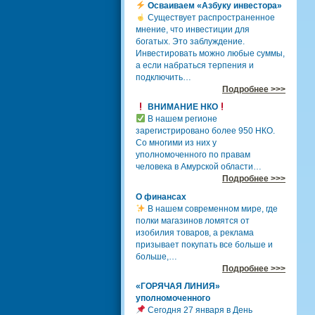
Осваиваем «Азбуку инвестора»
Существует распространенное
мнение, что инвестиции для
богатых. Это заблуждение.
Инвестировать можно любые суммы,
а если набраться терпения и
подключить…
Подробнее >>>
ВНИМАНИЕ НКО
В нашем регионе
зарегистрировано более 950 НКО.
Со многими из них у
уполномоченного по правам
человека в Амурской области…
Подробнее >>>
О финансах
В нашем современном мире, где
полки магазинов ломятся от
изобилия товаров, а реклама
призывает покупать все больше и
больше,…
Подробнее >>>
«ГОРЯЧАЯ ЛИНИЯ»
уполномоченного
Сегодня 27 января в День