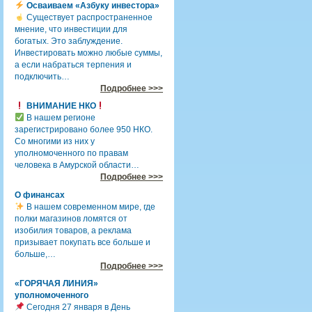
Осваиваем «Азбуку инвестора»
Существует распространенное
мнение, что инвестиции для
богатых. Это заблуждение.
Инвестировать можно любые суммы,
а если набраться терпения и
подключить…
Подробнее >>>
ВНИМАНИЕ НКО
В нашем регионе
зарегистрировано более 950 НКО.
Со многими из них у
уполномоченного по правам
человека в Амурской области…
Подробнее >>>
О финансах
В нашем современном мире, где
полки магазинов ломятся от
изобилия товаров, а реклама
призывает покупать все больше и
больше,…
Подробнее >>>
«ГОРЯЧАЯ ЛИНИЯ»
уполномоченного
Сегодня 27 января в День