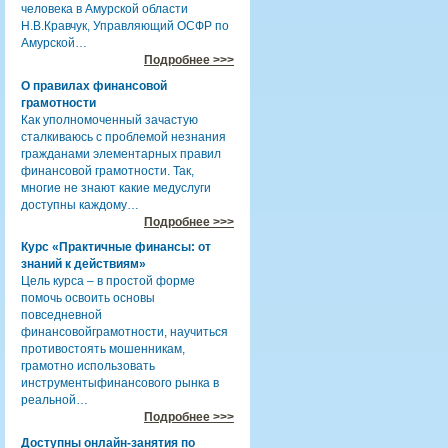
человека в Амурской области
Н.В.Кравчук, Управляющий ОСФР по
Амурской…
Подробнее >>>
О правилах финансовой
грамотности
Как уполномоченный зачастую
сталкиваюсь с проблемой незнания
гражданами элементарных правил
финансовой грамотности. Так,
многие не знают какие медуслуги
доступны каждому…
Подробнее >>>
Курс «Практичные финансы: от
знаний к действиям»
Цель курса – в простой форме
помочь освоить основы
повседневной
финансовойграмотности, научиться
противостоять мошенникам,
грамотно использовать
инструментыфинансового рынка в
реальной…
Подробнее >>>
Доступны онлайн-занятия по