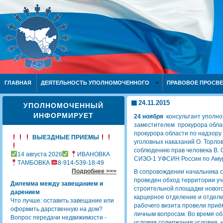
ГЛАВНАЯ
ДЕЯТЕЛЬНОСТЬ УПОЛНОМОЧЕННОГО
ПРАВОВОЕ ПРОСВ
24.11.2015
УПОЛНОМОЧЕННЫЙ
ИНФОРМИРУЕТ
24 ноября
консультант уполно
заместителем прокурора обла
прокурора области по надзору
ВЫЕЗДНЫЕ ПРИЕМЫ
уголовных наказаний О. Торл
соблюдению прав человека В.
14 августа 2026
ИВАНОВКА
СИЗО-1 УФСИН России по Амур
ТАМБОВКА
8-914-539-18-49
Подробнее >>>
В сопровождении начальника с
проведен обход территории уч
Дилемма между завещанием и
строительной площадки нового 
дарением
карцерное отделение и отдел
Что лучше: оставить завещание или
рабочего визита провели при
оформить дарственную на дом?
личным вопросам. Во время о
Вопрос передачи недвижимости -
условия содержания условия н