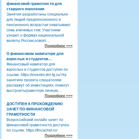
финансовой грамотности для
старшего поколения
Занятия разработаны специально
для людей предпенсионного и
пенсионного возрастаи охватывают
семь ключевых тем. Участники
узнают о формах национальной
валюты России,освоят…
Подробнее >>>
О финансовом навигаторе для
взрослых и студентов…
Финансовый навигатор для
взрослых и студентов доступен по
ссылке: https://investor.dni-fg.ru/ На
занятиях проекта слушателям
расскажут об инвестициях, помогут
выстроитьграмотную личную…
Подробнее >>>
ДОСТУПЕН К ПРОХОЖДЕНИЮ
ЗАЧЕТ ПО ФИНАНСОВОЙ
ГРАМОТНОСТИ
Всероссийский онлайн зачет по
финансовой грамотности доступен
по ссылке: https://finzachet.ru/
Подробнее >>>