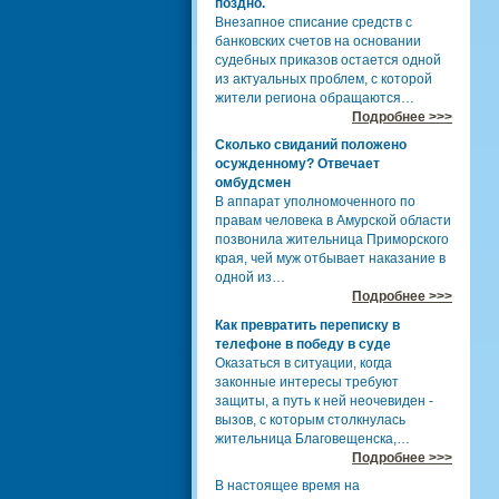
поздно.
Внезапное списание средств с
банковских счетов на основании
судебных приказов остается одной
из актуальных проблем, с которой
жители региона обращаются…
Подробнее >>>
Сколько свиданий положено
осужденному? Отвечает
омбудсмен
В аппарат уполномоченного по
правам человека в Амурской области
позвонила жительница Приморского
края, чей муж отбывает наказание в
одной из…
Подробнее >>>
Как превратить переписку в
телефоне в победу в суде
Оказаться в ситуации, когда
законные интересы требуют
защиты, а путь к ней неочевиден -
вызов, с которым столкнулась
жительница Благовещенска,…
Подробнее >>>
В настоящее время на