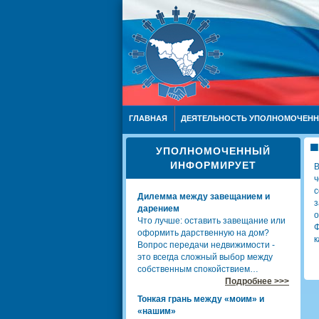
ГЛАВНАЯ
ДЕЯТЕЛЬНОСТЬ УПОЛНОМОЧЕН
УПОЛНОМОЧЕННЫЙ
ИНФОРМИРУЕТ
В
ч
с
Дилемма между завещанием и
з
дарением
о
Что лучше: оставить завещание или
Ф
оформить дарственную на дом?
к
Вопрос передачи недвижимости -
это всегда сложный выбор между
собственным спокойствием…
Подробнее >>>
Тонкая грань между «моим» и
«нашим»