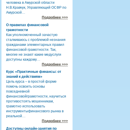
человека в Амурской области
Н.В.Кравчук, Управляющий ОСФР по
Амурской…
Подробнее >>>
О правилах финансовой
грамотности
Как уполномоченный зачастую
сталкиваюсь с проблемой незнания
гражданами элементарных правил
финансовой грамотности. Так,
многие не знают какие медуслуги
доступны каждому…
Подробнее >>>
Курс «Практичные финансы: от
знаний к действиям»
Цель курса – в простой форме
помочь освоить основы
повседневной
финансовойграмотности, научиться
противостоять мошенникам,
грамотно использовать
инструментыфинансового рынка в
реальной…
Подробнее >>>
Доступны онлайн-занятия по