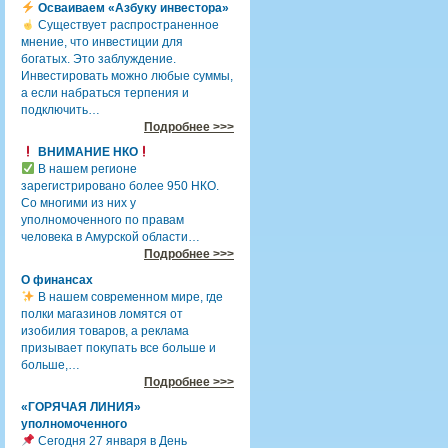
Осваиваем «Азбуку инвестора»
Существует распространенное
мнение, что инвестиции для
богатых. Это заблуждение.
Инвестировать можно любые суммы,
а если набраться терпения и
подключить…
Подробнее >>>
ВНИМАНИЕ НКО
В нашем регионе
зарегистрировано более 950 НКО.
Со многими из них у
уполномоченного по правам
человека в Амурской области…
Подробнее >>>
О финансах
В нашем современном мире, где
полки магазинов ломятся от
изобилия товаров, а реклама
призывает покупать все больше и
больше,…
Подробнее >>>
«ГОРЯЧАЯ ЛИНИЯ»
уполномоченного
Сегодня 27 января в День