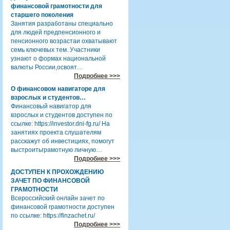
финансовой грамотности для
старшего поколения
Занятия разработаны специально
для людей предпенсионного и
пенсионного возрастаи охватывают
семь ключевых тем. Участники
узнают о формах национальной
валюты России,освоят…
Подробнее >>>
О финансовом навигаторе для
взрослых и студентов…
Финансовый навигатор для
взрослых и студентов доступен по
ссылке: https://investor.dni-fg.ru/ На
занятиях проекта слушателям
расскажут об инвестициях, помогут
выстроитьграмотную личную…
Подробнее >>>
ДОСТУПЕН К ПРОХОЖДЕНИЮ
ЗАЧЕТ ПО ФИНАНСОВОЙ
ГРАМОТНОСТИ
Всероссийский онлайн зачет по
финансовой грамотности доступен
по ссылке: https://finzachet.ru/
Подробнее >>>