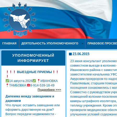
ГЛАВНАЯ
ДЕЯТЕЛЬНОСТЬ УПОЛНОМОЧЕННОГО
ПРАВОВОЕ ПРОСВ
23.06.2015
УПОЛНОМОЧЕННЫЙ
ИНФОРМИРУЕТ
23 июня консультант уполномо
совместном выезде в колонию
Ивановского района с замести
ВЫЕЗДНЫЕ ПРИЕМЫ
заместителем начальника УФС
Амурским прокурором по надзо
14 августа 2026
ИВАНОВКА
Паваляевым, старшим помощни
ТАМБОВКА
8-914-539-18-49
посещения ознакомились с ма
Подробнее >>>
Совместно с руководством учр
Дилемма между завещанием и
помещений колонии-поселения
дарением
камеры штрафного изолятора,
Что лучше: оставить завещание или
теплицу учреждения. Кроме эт
оформить дарственную на дом?
проверили медицинское обесп
Вопрос передачи недвижимости -
улучшение условий содержани