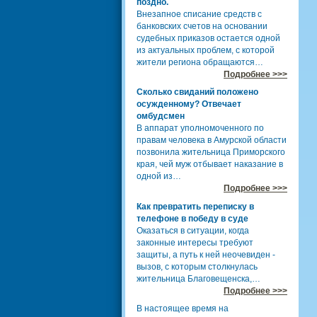
поздно.
Внезапное списание средств с
банковских счетов на основании
судебных приказов остается одной
из актуальных проблем, с которой
жители региона обращаются…
Подробнее >>>
Сколько свиданий положено
осужденному? Отвечает
омбудсмен
В аппарат уполномоченного по
правам человека в Амурской области
позвонила жительница Приморского
края, чей муж отбывает наказание в
одной из…
Подробнее >>>
Как превратить переписку в
телефоне в победу в суде
Оказаться в ситуации, когда
законные интересы требуют
защиты, а путь к ней неочевиден -
вызов, с которым столкнулась
жительница Благовещенска,…
Подробнее >>>
В настоящее время на