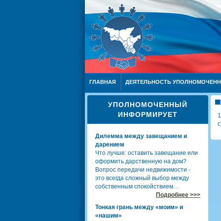
ГЛАВНАЯ
ДЕЯТЕЛЬНОСТЬ УПОЛНОМОЧЕН
УПОЛНОМОЧЕННЫЙ
ИНФОРМИРУЕТ
1
с
Дилемма между завещанием и
дарением
Что лучше: оставить завещание или
оформить дарственную на дом?
Вопрос передачи недвижимости -
это всегда сложный выбор между
собственным спокойствием…
Подробнее >>>
Тонкая грань между «моим» и
«нашим»