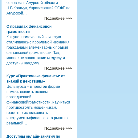
человека в Амурской области
Н.В.Кравчук, Управляющий ОСФР по
Амурской…
Подробнее >>>
О правилах финансовой
грамотности
Как уполномоченный зачастую
сталкиваюсь с проблемой незнания
гражданами элементарных правил
финансовой грамотности. Так,
многие не знают какие медуслуги
доступны каждому…
Подробнее >>>
Курс «Практичные финансы: от
знаний к действиям»
Цель курса – в простой форме
помочь освоить основы
повседневной
финансовойграмотности, научиться
противостоять мошенникам,
грамотно использовать
инструментыфинансового рынка в
реальной…
Подробнее >>>
Доступны онлайн-занятия по