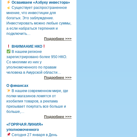
Осваиваем «Азбуку инвестора»
Существует распространенное
мнение, что инвестиции для
богатых. Это заблуждение.
Инвестировать можно любые суммы,
а если набраться терпения и
подключить…
Подробнее >>>
ВНИМАНИЕ НКО
В нашем регионе
зарегистрировано более 950 НКО.
Со многими из них у
уполномоченного по правам
человека в Амурской области…
Подробнее >>>
О финансах
В нашем современном мире, где
полки магазинов ломятся от
изобилия товаров, а реклама
призывает покупать все больше и
больше,…
Подробнее >>>
«ГОРЯЧАЯ ЛИНИЯ»
уполномоченного
Сегодня 27 января в День