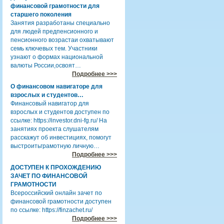
финансовой грамотности для
старшего поколения
Занятия разработаны специально
для людей предпенсионного и
пенсионного возрастаи охватывают
семь ключевых тем. Участники
узнают о формах национальной
валюты России,освоят…
Подробнее >>>
О финансовом навигаторе для
взрослых и студентов…
Финансовый навигатор для
взрослых и студентов доступен по
ссылке: https://investor.dni-fg.ru/ На
занятиях проекта слушателям
расскажут об инвестициях, помогут
выстроитьграмотную личную…
Подробнее >>>
ДОСТУПЕН К ПРОХОЖДЕНИЮ
ЗАЧЕТ ПО ФИНАНСОВОЙ
ГРАМОТНОСТИ
Всероссийский онлайн зачет по
финансовой грамотности доступен
по ссылке: https://finzachet.ru/
Подробнее >>>