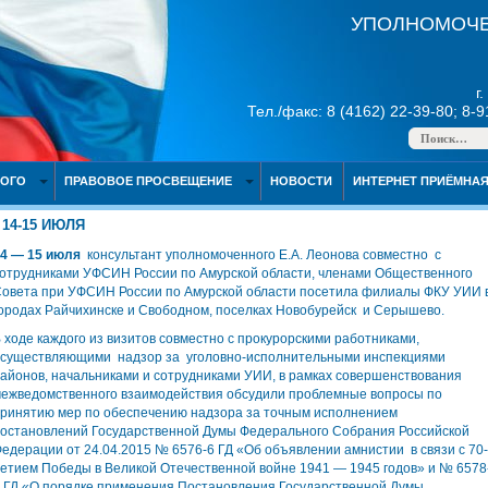
УПОЛНОМОЧЕ
г
Тел./факс: 8 (4162) 22-39-80; 8-
НОГО
ПРАВОВОЕ ПРОСВЕЩЕНИЕ
НОВОСТИ
ИНТЕРНЕТ ПРИЁМНА
14-15 ИЮЛЯ
4 — 15 июля
консультант уполномоченного Е.А. Леонова совместно с
отрудниками УФСИН России по Амурской области, членами Общественного
овета при УФСИН России по Амурской области посетила филиалы ФКУ УИИ 
ородах Райчихинске и Свободном, поселках Новобурейск и Серышево.
 ходе каждого из визитов совместно с прокурорскими работниками,
существляющими надзор за уголовно-исполнительными инспекциями
айонов, начальниками и сотрудниками УИИ, в рамках совершенствования
ежведомственного взаимодействия обсудили проблемные вопросы по
ринятию мер по обеспечению надзора за точным исполнением
остановлений Государственной Думы Федерального Собрания Российской
едерации от 24.04.2015 № 6576-6 ГД «Об объявлении амнистии в связи с 70-
етием Победы в Великой Отечественной войне 1941 — 1945 годов» и № 6578
 ГД «О порядке применения Постановления Государственной Думы