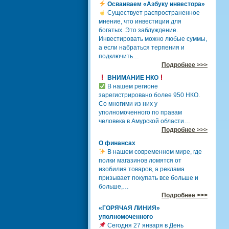
Осваиваем «Азбуку инвестора»
Существует распространенное
мнение, что инвестиции для
богатых. Это заблуждение.
Инвестировать можно любые суммы,
а если набраться терпения и
подключить…
Подробнее >>>
ВНИМАНИЕ НКО
В нашем регионе
зарегистрировано более 950 НКО.
Со многими из них у
уполномоченного по правам
человека в Амурской области…
Подробнее >>>
О финансах
В нашем современном мире, где
полки магазинов ломятся от
изобилия товаров, а реклама
призывает покупать все больше и
больше,…
Подробнее >>>
«ГОРЯЧАЯ ЛИНИЯ»
уполномоченного
Сегодня 27 января в День