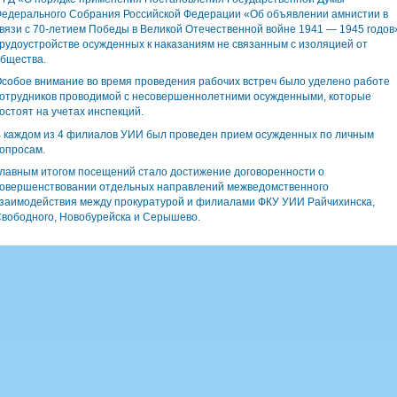
едерального Собрания Российской Федерации «Об объявлении амнистии в
вязи с 70-летием Победы в Великой Отечественной войне 1941 — 1945 годов
рудоустройстве осужденных к наказаниям не связанным с изоляцией от
бщества.
собое внимание во время проведения рабочих встреч было уделено работе
отрудников проводимой с несовершеннолетними осужденными, которые
остоят на учетах инспекций.
 каждом из 4 филиалов УИИ был проведен прием осужденных по личным
опросам.
лавным итогом посещений стало достижение договоренности о
овершенствовании отдельных направлений межведомственного
заимодействия между прокуратурой и филиалами ФКУ УИИ Райчихинска,
вободного, Новобурейска и Серышево.