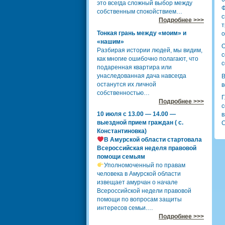
это всегда сложный выбор между
Ф
собственным спокойствием…
с
Подробнее >>>
т
Тонкая грань между «моим» и
о
«нашим»
О
Разбирая истории людей, мы видим,
с
как многие ошибочно полагают, что
с
подаренная квартира или
унаследованная дача навсегда
В
останутся их личной
в
собственностью…
Г
Подробнее >>>
с
10 июля с 13.00 — 14.00 —
в
выездной прием граждан ( с.
С
Константиновка)
В Амурской области стартовала
Всероссийская неделя правовой
помощи семьям
Уполномоченный по правам
человека в Амурской области
извещает амурчан о начале
Всероссийской недели правовой
помощи по вопросам защиты
интересов семьи.…
Подробнее >>>