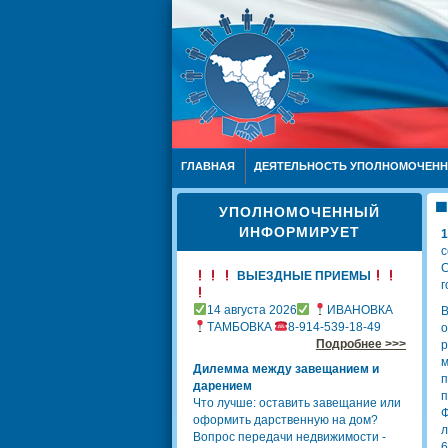
ГЛАВНАЯ
ДЕЯТЕЛЬНОСТЬ УПОЛНОМОЧЕН
УПОЛНОМОЧЕННЫЙ
ИНФОРМИРУЕТ
1
с
С
ВЫЕЗДНЫЕ ПРИЕМЫ
г
14 августа 2026
ИВАНОВКА
В
ТАМБОВКА
8-914-539-18-49
о
Подробнее >>>
р
м
Дилемма между завещанием и
п
дарением
п
Что лучше: оставить завещание или
Ф
оформить дарственную на дом?
л
Вопрос передачи недвижимости -
6