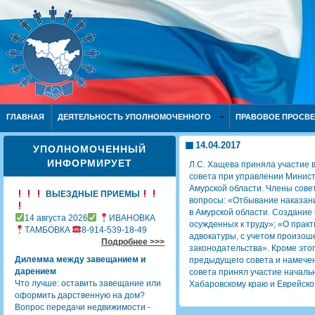
ГЛАВНАЯ
ДЕЯТЕЛЬНОСТЬ УПОЛНОМОЧЕННОГО
ПРАВОВОЕ ПРОСВ
14.04.2017
УПОЛНОМОЧЕННЫЙ
ИНФОРМИРУЕТ
Л.С. Хащева приняла участие
совета при управлении Минис
Амурской области. Члены сов
ВЫЕЗДНЫЕ ПРИЕМЫ
вопросы: «Отбывание наказания
в Амурской области. Создание
14 августа 2026
ИВАНОВКА
осужденных к труду»; «О прак
ТАМБОВКА
8-914-539-18-49
адвокатуры, с учетом произо
Подробнее >>>
законодательства». Кроме это
Дилемма между завещанием и
предыдущего совета и намечен
дарением
совета принял участие началь
Что лучше: оставить завещание или
Хабаровскому краю и Еврейско
оформить дарственную на дом?
Вопрос передачи недвижимости -