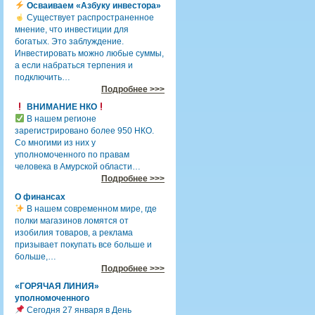
Осваиваем «Азбуку инвестора»
Существует распространенное
мнение, что инвестиции для
богатых. Это заблуждение.
Инвестировать можно любые суммы,
а если набраться терпения и
подключить…
Подробнее >>>
ВНИМАНИЕ НКО
В нашем регионе
зарегистрировано более 950 НКО.
Со многими из них у
уполномоченного по правам
человека в Амурской области…
Подробнее >>>
О финансах
В нашем современном мире, где
полки магазинов ломятся от
изобилия товаров, а реклама
призывает покупать все больше и
больше,…
Подробнее >>>
«ГОРЯЧАЯ ЛИНИЯ»
уполномоченного
Сегодня 27 января в День