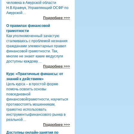
человека в Амурской области
Н.В.Кравчук, Управляющий ОСФР по
Амурской…
Подробнее >>>
О правилах финансовой
грамотности
Как уполномоченный зачастую
сталкиваюсь с проблемой незнания
гражданами элементарных правил
финансовой грамотности. Так,
многие не знают какие медуслуги
доступны каждому…
Подробнее >>>
Курс «Практичные финансы: от
знаний к действиям»
Цель курса – в простой форме
помочь освоить основы
повседневной
финансовойграмотности, научиться
противостоять мошенникам,
грамотно использовать
инструментыфинансового рынка в
реальной…
Подробнее >>>
Доступны онлайн-занятия по