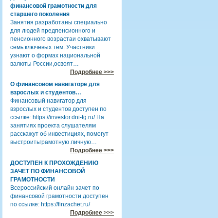
финансовой грамотности для
старшего поколения
Занятия разработаны специально
для людей предпенсионного и
пенсионного возрастаи охватывают
семь ключевых тем. Участники
узнают о формах национальной
валюты России,освоят…
Подробнее >>>
О финансовом навигаторе для
взрослых и студентов…
Финансовый навигатор для
взрослых и студентов доступен по
ссылке: https://investor.dni-fg.ru/ На
занятиях проекта слушателям
расскажут об инвестициях, помогут
выстроитьграмотную личную…
Подробнее >>>
ДОСТУПЕН К ПРОХОЖДЕНИЮ
ЗАЧЕТ ПО ФИНАНСОВОЙ
ГРАМОТНОСТИ
Всероссийский онлайн зачет по
финансовой грамотности доступен
по ссылке: https://finzachet.ru/
Подробнее >>>