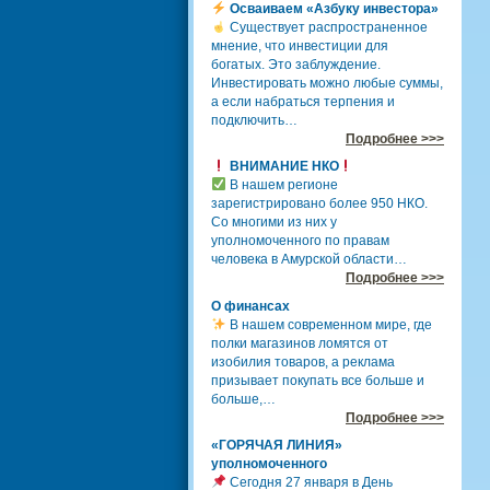
Осваиваем «Азбуку инвестора»
Существует распространенное
мнение, что инвестиции для
богатых. Это заблуждение.
Инвестировать можно любые суммы,
а если набраться терпения и
подключить…
Подробнее >>>
ВНИМАНИЕ НКО
В нашем регионе
зарегистрировано более 950 НКО.
Со многими из них у
уполномоченного по правам
человека в Амурской области…
Подробнее >>>
О финансах
В нашем современном мире, где
полки магазинов ломятся от
изобилия товаров, а реклама
призывает покупать все больше и
больше,…
Подробнее >>>
«ГОРЯЧАЯ ЛИНИЯ»
уполномоченного
Сегодня 27 января в День