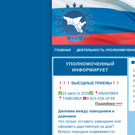
ГЛАВНАЯ
ДЕЯТЕЛЬНОСТЬ УПОЛНОМОЧЕН
УПОЛНОМОЧЕННЫЙ
ИНФОРМИРУЕТ
1
в
А
ВЫЕЗДНЫЕ ПРИЕМЫ
с
о
14 августа 2026
ИВАНОВКА
о
ТАМБОВКА
8-914-539-18-49
с
Подробнее >>>
Дилемма между завещанием и
дарением
Что лучше: оставить завещание или
оформить дарственную на дом?
Вопрос передачи недвижимости -