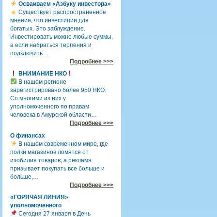
Осваиваем «Азбуку инвестора»
Существует распространенное
мнение, что инвестиции для
богатых. Это заблуждение.
Инвестировать можно любые суммы,
а если набраться терпения и
подключить…
Подробнее >>>
ВНИМАНИЕ НКО
В нашем регионе
зарегистрировано более 950 НКО.
Со многими из них у
уполномоченного по правам
человека в Амурской области…
Подробнее >>>
О финансах
В нашем современном мире, где
полки магазинов ломятся от
изобилия товаров, а реклама
призывает покупать все больше и
больше,…
Подробнее >>>
«ГОРЯЧАЯ ЛИНИЯ»
уполномоченного
Сегодня 27 января в День