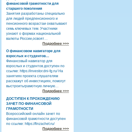
финансовой грамотности для
старшего поколения
Занятия разработаны специально
для людей предпенсионного и
пенсионного возрастаи охватывают
семь ключевых тем. Участники
узнают о формах национальной
валюты России,освоят…
Подробнее >>>
О финансовом навигаторе для
взрослых и студентов…
Финансовый навигатор для
взрослых и студентов доступен по
ссылке: https://investor.dni-fg.ru/ На
занятиях проекта слушателям
расскажут об инвестициях, помогут
выстроитьграмотную личную…
Подробнее >>>
ДОСТУПЕН К ПРОХОЖДЕНИЮ
ЗАЧЕТ ПО ФИНАНСОВОЙ
ГРАМОТНОСТИ
Всероссийский онлайн зачет по
финансовой грамотности доступен
по ссылке: https://finzachet.ru/
Подробнее >>>