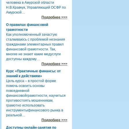
человека в Амурской области
Н.В.Кравчук, Управляющий ОСФР по
Амурской…
Подробнее >>>
О правилах финансовой
грамотности
Как уполномоченный зачастую
сталкиваюсь с проблемой незнания
гражданами элементарных правил
финансовой грамотности. Так,
многие не знают какие медуслуги
доступны каждому…
Подробнее >>>
Курс «Практичные финансы: от
знаний к действиям»
Цель курса – в простой форме
помочь освоить основы
повседневной
финансовойграмотности, научиться
противостоять мошенникам,
грамотно использовать
инструментыфинансового рынка в
реальной…
Подробнее >>>
Доступны онлайн-занятия по