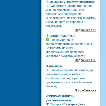
Осваиваем «Азбуку инвестора»
Существует распространенное
мнение, что инвестиции для
богатых. Это заблуждение.
Инвестировать можно любые суммы,
а если набраться терпения и
подключить…
Подробнее >>>
ВНИМАНИЕ НКО
В нашем регионе
зарегистрировано более 950 НКО.
Со многими из них у
уполномоченного по правам
человека в Амурской области…
Подробнее >>>
О финансах
В нашем современном мире, где
полки магазинов ломятся от
изобилия товаров, а реклама
призывает покупать все больше и
больше,…
Подробнее >>>
«ГОРЯЧАЯ ЛИНИЯ»
уполномоченного
Сегодня 27 января в День