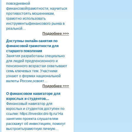
повседневной
финансовойграмотности, научиться
противостоять мошенникам,
грамотно использовать
инструментыфинансового рынка в
реальной…
Подробнее >>>
Доступны онлайн-занятия по
финансовой грамотности для
старшего поколения
Занятия разработаны специально
для людей предпенсионного и
пенсионного возрастаи охватывают
семь ключевых тем. Участники
узнают о формах национальной
валюты России,освоят…
Подробнее >>>
О финансовом навигаторе для
взрослых и студентов…
Финансовый навигатор для
взрослых и студентов доступен по
ссылке: https://investor.dni-fg.ru/ На
занятиях проекта слушателям
расскажут об инвестициях, помогут
выстроитьграмотную личную…