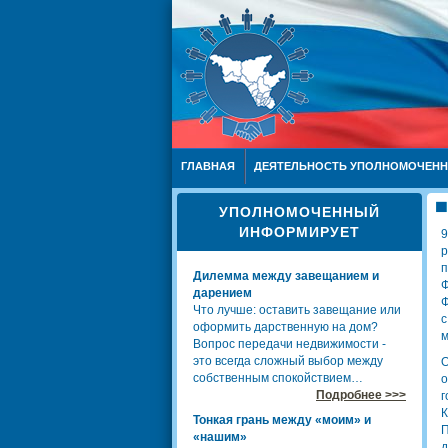
ГЛАВНАЯ
ДЕЯТЕЛЬНОСТЬ УПОЛНОМОЧЕН
УПОЛНОМОЧЕННЫЙ
ИНФОРМИРУЕТ
9
р
п
Дилемма между завещанием и
Ф
дарением
Ф
Что лучше: оставить завещание или
оформить дарственную на дом?
м
Вопрос передачи недвижимости -
это всегда сложный выбор между
О
собственным спокойствием…
Подробнее >>>
г
К
Тонкая грань между «моим» и
«нашим»
д