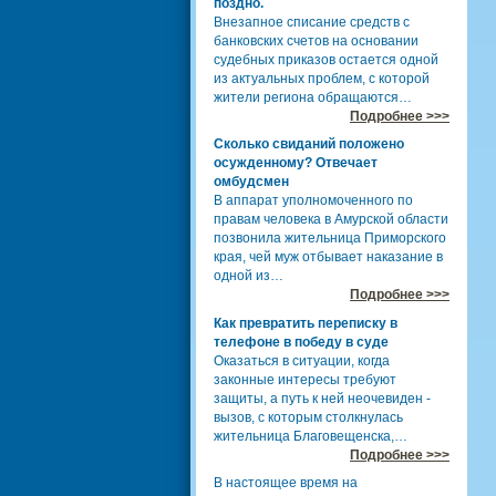
поздно.
Внезапное списание средств с
банковских счетов на основании
судебных приказов остается одной
из актуальных проблем, с которой
жители региона обращаются…
Подробнее >>>
Сколько свиданий положено
осужденному? Отвечает
омбудсмен
В аппарат уполномоченного по
правам человека в Амурской области
позвонила жительница Приморского
края, чей муж отбывает наказание в
одной из…
Подробнее >>>
Как превратить переписку в
телефоне в победу в суде
Оказаться в ситуации, когда
законные интересы требуют
защиты, а путь к ней неочевиден -
вызов, с которым столкнулась
жительница Благовещенска,…
Подробнее >>>
В настоящее время на