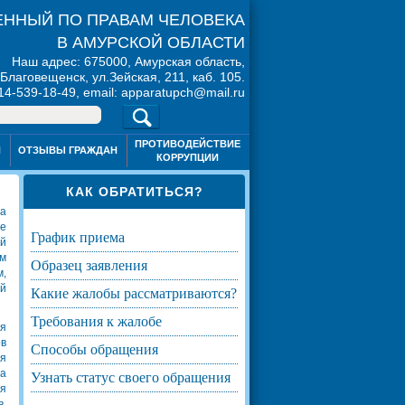
ННЫЙ ПО ПРАВАМ ЧЕЛОВЕКА
В АМУРСКОЙ ОБЛАСТИ
Наш адрес: 675000, Амурская область,
. Благовещенск, ул.Зейская, 211, каб. 105.
914-539-18-49, email: apparatupch@mail.ru
ПРОТИВОДЕЙСТВИЕ
Я
ОТЗЫВЫ ГРАЖДАН
КОРРУПЦИИ
КАК ОБРАТИТЬСЯ?
та
ве
график приема
ой
ем
образец заявления
м,
й
какие жалобы рассматриваются?
требования к жалобе
мя
в
способы обращения
ия
а
узнать статус своего обращения
я
в,