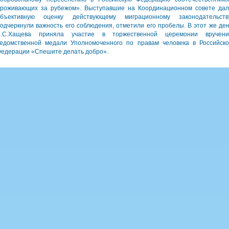
роживающих за рубежом». Выступавшие на Координационном совете да
объективную оценку действующему миграционному законодательству
одчеркнули важность его соблюдения, отметили его пробелы. В этот же де
Л.С.Хащева приняла участие в торжественной церемонии вручени
едомственной медали Уполномоченного по правам человека в Российск
едерации «Спешите делать добро».