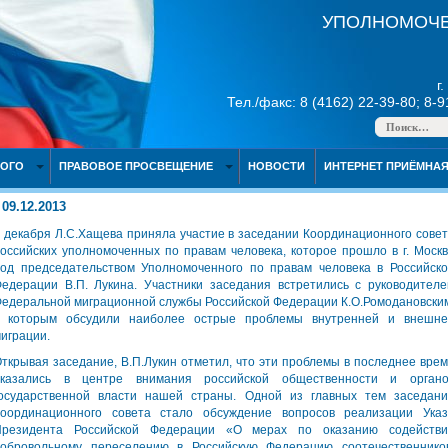
УПОЛНОМОЧЕ
г
Тел./факс: 8 (4162) 22-39-80; 8-
НОГО
ПРАВОВОЕ ПРОСВЕЩЕНИЕ
НОВОСТИ
ИНТЕРНЕТ ПРИЁМНА
09.12.2013
 декабря Л.С.Хащева приняла участие в заседании Координационного сове
оссийских уполномоченных по правам человека, которое прошло в г. Моск
од председательством Уполномоченного по правам человека в Российск
едерации В.П. Лукина. Участники заседания встретились с руководител
едеральной миграционной службы Российской Федерации К.О.Ромодановски
с которым обсудили наиболее острые проблемы внутренней и внешне
играции.
ткрывая заседание, В.П.Лукин отметил, что эти проблемы в последнее вре
оказались в центре внимания российской общественности и органо
осударственной власти нашей страны. Одной из главных тем заседан
оординационного совета стало обсуждение вопросов реализации Указ
Президента Российской Федерации «О мерах по оказанию содействи
обровольному переселению в Российскую Федерацию соотечественнико