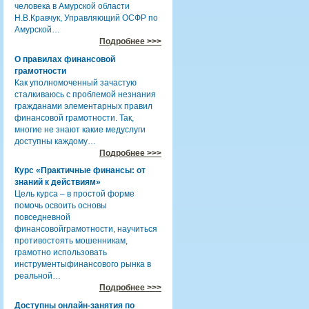
человека в Амурской области
Н.В.Кравчук, Управляющий ОСФР по
Амурской…
Подробнее >>>
О правилах финансовой
грамотности
Как уполномоченный зачастую
сталкиваюсь с проблемой незнания
гражданами элементарных правил
финансовой грамотности. Так,
многие не знают какие медуслуги
доступны каждому…
Подробнее >>>
Курс «Практичные финансы: от
знаний к действиям»
Цель курса – в простой форме
помочь освоить основы
повседневной
финансовойграмотности, научиться
противостоять мошенникам,
грамотно использовать
инструментыфинансового рынка в
реальной…
Подробнее >>>
Доступны онлайн-занятия по