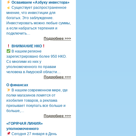
Осваиваем «Азбуку инвестора»
Существует распространенное
мнение, что инвестиции для
богатых. Это заблуждение.
Инвестировать можно любые суммы,
а если набраться терпения и
подключить…
Подробнее >>>
ВНИМАНИЕ НКО
В нашем регионе
зарегистрировано более 950 НКО.
Со многими из них у
уполномоченного по правам
человека в Амурской области…
Подробнее >>>
О финансах
В нашем современном мире, где
полки магазинов ломятся от
изобилия товаров, а реклама
призывает покупать все больше и
больше,…
Подробнее >>>
«ГОРЯЧАЯ ЛИНИЯ»
уполномоченного
Сегодня 27 января в День