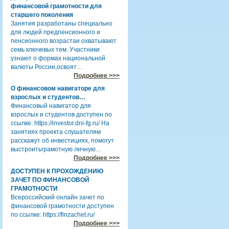
финансовой грамотности для
старшего поколения
Занятия разработаны специально
для людей предпенсионного и
пенсионного возрастаи охватывают
семь ключевых тем. Участники
узнают о формах национальной
валюты России,освоят…
Подробнее >>>
О финансовом навигаторе для
взрослых и студентов…
Финансовый навигатор для
взрослых и студентов доступен по
ссылке: https://investor.dni-fg.ru/ На
занятиях проекта слушателям
расскажут об инвестициях, помогут
выстроитьграмотную личную…
Подробнее >>>
ДОСТУПЕН К ПРОХОЖДЕНИЮ
ЗАЧЕТ ПО ФИНАНСОВОЙ
ГРАМОТНОСТИ
Всероссийский онлайн зачет по
финансовой грамотности доступен
по ссылке: https://finzachet.ru/
Подробнее >>>