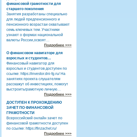
финансовой грамотности для
старшего поколения
Занятия разработаны специально
для людей предпенсионного и
пенсионного возрастаи охватывают
семь ключевых тем. Участники
узнают о формах национальной
валюты России,освоят…
Подробнее >>>
О финансовом навигаторе для
взрослых и студентов…
Финансовый навигатор для
взрослых и студентов доступен по
ссылке: https://investor.dni-fg.ru/ На
занятиях проекта слушателям
расскажут об инвестициях, помогут
выстроитьграмотную личную…
Подробнее >>>
ДОСТУПЕН К ПРОХОЖДЕНИЮ
ЗАЧЕТ ПО ФИНАНСОВОЙ
ГРАМОТНОСТИ
Всероссийский онлайн зачет по
финансовой грамотности доступен
по ссылке: https://finzachet.ru/
Подробнее >>>