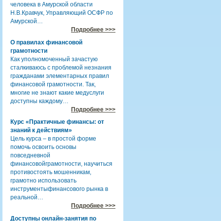
человека в Амурской области
Н.В.Кравчук, Управляющий ОСФР по
Амурской…
Подробнее >>>
О правилах финансовой
грамотности
Как уполномоченный зачастую
сталкиваюсь с проблемой незнания
гражданами элементарных правил
финансовой грамотности. Так,
многие не знают какие медуслуги
доступны каждому…
Подробнее >>>
Курс «Практичные финансы: от
знаний к действиям»
Цель курса – в простой форме
помочь освоить основы
повседневной
финансовойграмотности, научиться
противостоять мошенникам,
грамотно использовать
инструментыфинансового рынка в
реальной…
Подробнее >>>
Доступны онлайн-занятия по