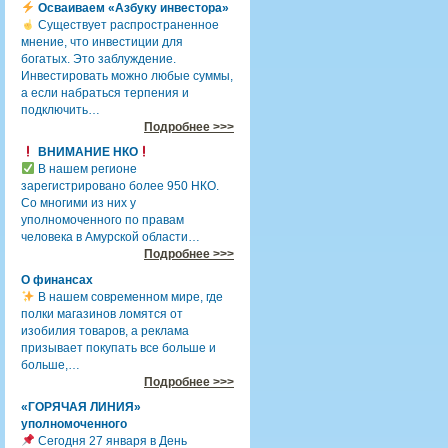
Осваиваем «Азбуку инвестора»
Существует распространенное
мнение, что инвестиции для
богатых. Это заблуждение.
Инвестировать можно любые суммы,
а если набраться терпения и
подключить…
Подробнее >>>
ВНИМАНИЕ НКО
В нашем регионе
зарегистрировано более 950 НКО.
Со многими из них у
уполномоченного по правам
человека в Амурской области…
Подробнее >>>
О финансах
В нашем современном мире, где
полки магазинов ломятся от
изобилия товаров, а реклама
призывает покупать все больше и
больше,…
Подробнее >>>
«ГОРЯЧАЯ ЛИНИЯ»
уполномоченного
Сегодня 27 января в День